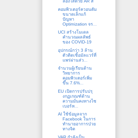
ลองใส่ด้วย AR สิ
คอมพิวเตอร์ควอนตัม
ขนาดเล็กแก้
ปัญหา
Optimization จร...
UCI สร้างโมเดล
คำนวณผลลัพธ์
ของ COVID-19
อุปกรณ์กว่า 3 ล้าน
ตัวติดเชิ้อมัลแวร์ที่
แพร่ผ่านส่ว...
จำนวนผู้เรียนด้าน
วิทยาการ
คอมพิวเตอร์เพิ่ม
ขึ้น 7.6%...
EU เปิดการปรับปรุ
งกฏเกณฑ์ด้าน
ความมั่นคงทางไซ
เบอร์ห...
AI ใช้ข้อมูลจาก
Facebook ในการ
ทำนายอาการป่วย
ทางจิต
VAR กำลังเป็น