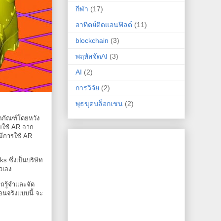
กีฬา
(17)
อาทิตย์ติดแอนฟิลด์
(11)
blockchain
(3)
พฤหัสจัดAI
(3)
AI
(2)
การวิจัย
(2)
พุธขุดบล็อกเชน
(2)
ิตภัณฑ์โดยหวัง
ายใช้ AR จาก
นมีการใช้ AR
 ซึ่งเป็นบริษัท
วเอง
รถรู้จำและจัด
ือนจริงแบบนี้ จะ