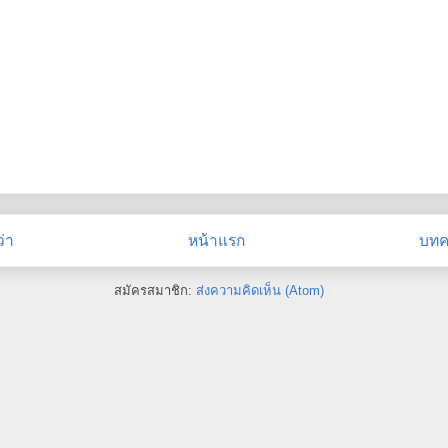
่า
หน้าแรก
บทคว
สมัครสมาชิก:
ส่งความคิดเห็น (Atom)