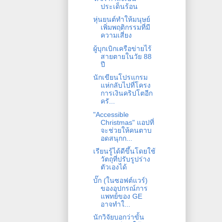
ประเด็นร้อน
หุ่นยนต์ทำให้มนุษย์
เพิ่มพฤติกรรมที่มี
ความเสี่ยง
ผู้บุกเบิกเครือข่ายไร้
สายตายในวัย 88
ปี
นักเขียนโปรแกรม
แห่กลับไปที่โครง
การเงินคริปโตอีก
ครั...
"Accessible
Christmas" แอปที่
จะช่วยให้คนตาบ
อดสนุกก...
เรียนรู้ได้ดีขึ้นโดยใช้
วัตถุที่ปรับรูปร่าง
ตัวเองได้
บั๊ก (ในซอฟต์แวร์)
ของอุปกรณ์การ
แพทย์ของ GE
อาจทำใ...
นักวิจัยบอกว่าขั้น