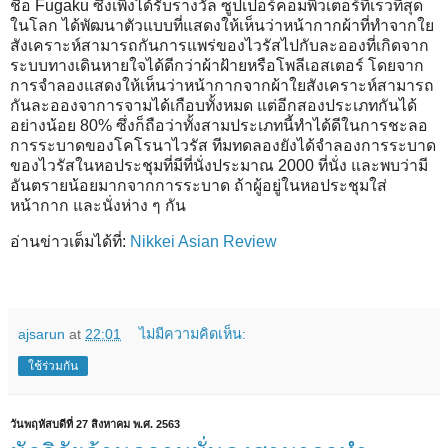
ชื่อ Fugaku ซึ่งเพิ่งได้รับรางวัล ซูปเปอร์คอมพิวเตอร์ที่เร็วที่สุด
ในโลก ได้พัฒนาตัวแบบที่แสดงให้เห็นว่าหน้ากากผ้าที่ทำจากใย
สังเคราะห์สามารถกันการแพร่ของไวรัสไปกับละอองที่เกิดจาก
ระบบทางเดินหายใจได้ดีกว่าผ้าฝ้ายหรือโพลีเอสเตอร์ โดยจาก
การจำลองแสดงให้เห็นว่าหน้ากากจากผ้าใยสังเคราะห์สามารถ
กันละอองจาการจามได้เกือบทั้งหมด แต่อีกสองประเภทกันได้
อย่างน้อย 80% ซึ่งก็ถือว่าทั้งสามประเภทนี้ทำได้ดีในการชะลอ
การระบาดของโคโรนาไวรัส ทีมทดลองยังได้จำลองการระบาด
ของไวรัสในหอประชุมที่มีที่นั่งประมาณ 2000 ที่นั่ง และพบว่ามี
อันตรายน้อยมากจากการระบาด ถ้าผู้อยู่ในหอประชุมใส่
หน้ากาก และนั่งห่าง ๆ กัน
อ่านข่าวเต็มได้ที่:
Nikkei Asian Review
ajsarun
at
22:01
ไม่มีความคิดเห็น:
ใช้ร่วมกัน
วันพฤหัสบดีที่ 27 สิงหาคม พ.ศ. 2563