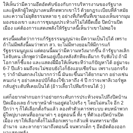
ให้เห็นว่ามีความอึดอัดคับข้องกับการบริหารงานของรัฐบาล
และผู้หลักผู้ใหญ่บางคนที่กดพวกเขาไว้ ด้วยกฎระเบียบที่ล้าสมัย
และความไม่ยุติธรรมหลาย ๆ อย่างที่เกิดขึ้นที่เขามองเห็นจากมุม
มองของเขา และการชุมนุมประท้วงก็ไม่ได้ยืดเยื้อ ปิดบ้านปิด
เมือง แค่ต้องการแสดงพลังให้รัฐบาลนี้เห็นว่าเขาไม่พอใจ
ตรงนี้ผมคิดว่าการแก้รัฐธรรมนูญน่าจะมีความเป็นไปได้ เพราะ
ถ้าไม่มีพลังนี้ผมว่าพวก สว. จะไม่มีทางยอมให้มีการแก้
รัฐธรรมนูญแน่ แต่ตอนนี้ผมว่ามีความหวังมากขึ้น ถ้ารัฐบาลเลิก
ไล่จับคน เลิกพูดว่ามีคนอยู่เบื้องหลังสักทีจะดีมาก รับฟังไป ถ้ามี
โอกาสก็ชี้แจง และแสดงฝีมือให้เห็นซะทีว่าแก้ปัญหาได้ อยู่มาจะ
6-7 ปีแล้ว ผมถึงจะไม่ชอบยังไงก็ยังแอบเชียร์นะ เพราะบอกจริง
ๆ ว่าถ้ามันตกลงไปมากกว่านี้ มันจะขึ้นมาได้ยากมาก อย่างเช่น
คนเก่ง ๆ อย่างคลอปป์ก็ต้องใช้เวลาถึง 4 ปี กว่าจะพาลิเวอร์พูล
กลับสู่ระดับที่เคยเป็นได้ (อ้าวเลี้ยวไปทีมรักจนได้ :) )
แต่ก็อยากฝากบอกว่าอย่ายกระดับการประท้วงจนไปถึงปิดบ้าน
ปิดเมืองเลย ถ้าเขาหน้าด้านอยู่ต่อไปจริง ๆ โดยไม่สนใจ อีก 2
ปีกว่า ๆ ก็ได้เลือกตั้งกันแล้ว ลองทำตัวเคารพระบบ ตบหน้าพวก
ผู้ใหญ่บางคนที่ออกมาด่า ๆ อยู่ตอนนี้ ทั้ง ๆ ที่ตัวเองปิดบ้านปิด
เมือง เขาให้เลือกตั้งก็ไม่เลือกเพราะกลัวแพ้ จนทหารมายึด
อำนาจ และลากยาวมาถึงตอนนี้ จนพวกเด็ก ๆ อึดอัดต้องออก
มาแสดงพลัง