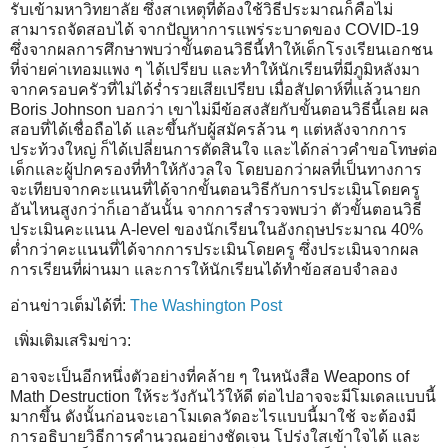
รับเข้ามหาวิทยาลัย ซึ่งสาเหตุที่ต้องใช้วิธีประมาณก็คือไม่
สามารถจัดสอบได้ จากปัญหาการแพร่ระบาดของ COVID-19
ซึ่งจากผลการศึกษาพบว่าขั้นตอนวิธีนี้ทำให้เด็กโรงเรียนเอกชน
ที่จ่ายค่าเทอมแพง ๆ ได้เปรียบ และทำให้นักเรียนที่มีภูมิหลังมา
จากครอบครัวที่ไม่ได้ร่ำรวยเสียเปรียบ เมื่อสัปดาห์ที่แล้วนายก
Boris Johnson บอกว่า เขาไม่มีข้อสงสัยกับขั้นตอนวิธีนี้เลย ผล
สอบที่ได้เชื่อถือได้ และขึ้นกับผู้สมัครล้วน ๆ แต่หลังจากการ
ประท้วงใหญ่ ก็ได้เปลี่ยนการตัดสินใจ และได้กล่าวคำขอโทษต่อ
เด็กและผู้ปกครองที่ทำให้กังวลใจ โดยบอกว่าผลที่เป็นทางการ
จะเทียบจากคะแนนที่ได้จากขั้นตอนวิธีกับการประเมินโดยครู
อันไหนสูงกว่าก็เอาอันนั้น จากการสำรวจพบว่า ตัวขั้นตอนวิธี
ประเมินคะแนน A-level ของนักเรียนในอังกฤษประมาณ 40%
ต่ำกว่าคะแนนที่ได้จากการประเมินโดยครู ซึ่งประเมินจากผล
การเรียนที่ผ่านมา และการให้นักเรียนได้ทำข้อสอบจำลอง
อ่านข่าวเต็มได้ที่:
The Washington Post
เพิ่มเติมเสริมข่าว:
อาจจะเป็นอีกหนึ่งตัวอย่างที่คล้าย ๆ ในหนังสือ Weapons of
Math Destruction ให้ระวังกันไว้ให้ดี ต่อไปอาจจะมีโมเดลแบบนี้
มากขึ้น ดังนั้นก่อนจะเอาโมเดลวัดอะไรแบบนี้มาใช้ จะต้องมี
การอธิบายวิธีการคำนวณอย่างชัดเจน โปร่งใสเข้าใจได้ และ