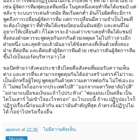
มองว่าการที่ต้องปฏิรูปมันไม่เกี่ยวกับสิ่งดี ๆ ที่ทำมา ยกตัวอย่าง
เช่น ผู้จัดการทีมฟุตบอลทีมหนึ่ง ในยุคหนึ่งเคยทำทีมได้แชมป์ แต่
หลัง ๆ ระบบการเล่นล้าสมัย ทีมเริ่มตกต่ำ มันก็ไม่ผิดที่จะมีการ
พูดถึงการเปลี่ยนผู้จัดการทีม แต่การเปลี่ยนมีความจำเป็นไหมที่
จะต้องไปพูดว่า ที่ทำทีมได้แชมป์ตอนนั้นมันฟลุ๊ก และคนที่ไม่
อยากให้เปลี่ยนตัว ก็ไม่ควรจะอ้างแต่ว่าเขาเคยทำทีมได้แชมป์
ทั้งสองฝ่ายควรจะพูดคุยกันถกกันด้วยเหตุผล ไม่ไปก้าวล่วงอีก
ฝ่ายหนึ่ง และสุดท้ายแล้วมันอาจได้ข้อตกลงที่เห็นด้วยทั้งสอง
ฝ่าย ดีต่อทีม และดีต่อตัวผู้จัดการทีมด้วย เช่นการดันผู้จัดการทีม
ขึ้นไปเป็นบอร์ดบริหารอาวุโส
ขอปิดท้ายว่าสังคมประชาธิปไตยคือสังคมที่ยอมรับความเห็น
ต่าง และควรที่จะสามารถพูดคุยกันได้อย่างสร้างสรรค์ไม่ว่าจะ
เป็นเด็กหรือผู้ใหญ่ พูดคุยกันด้วยความเคารพต่อกัน ไม่ใช่เอะอะ
ก็ "ไม่พอใจก็ออกจากประเทศไปสิ" "ออกจากมหาวิทยาลัยไปสิ"
"อย่ามาแบมือขอเงินนะถ้าไปประท้วง" "พ่อแม่น่ะเป็นสลิ่ม เป็น
ไดโนเสาร์ ไม่เข้าใจอะไรหรอก" อะไรแบบนี้ ถ้าจะปฏิรูปอะไรก็
ปฏิรูปเรื่องนี้ก่อนแล้วกัน ผมว่ามันสำคัญที่สุด ถ้าตรงนี้ปฏิรูปไม่
ได้ ก็อย่าไปหวังเรื่องอื่น
ajsarun
at
22:36
ไม่มีความคิดเห็น:
ใช้ร่วมกัน