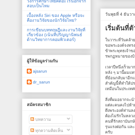
วงการศึกษาไทยคิดอะไรนอกจาก
สอบเป็นไหม
วันพุธที่ 4 ธัน
เบื้องหลัง Siri ของ Apple หรือจะ
คืองานวิจัยของนักวิจัยไทย?
เริ่มต้นที
การเขียนบททฤษฎีและงานวิจัยที่
เกี่ยวข้อง (เน้นที่ปริญญานิพนธ์
ด้านวิทยาการคอมพิวเตอร์)
ในวาระที่วันคล้
ขอพระองค์จงทรงพ
ข้าพระพุทธเจ้าขอ
รพกฏหมายของบ้านเ
ผู้ให้ข้อมูลร่วมกัน
เวลาปีหนึ่งเร็วมา
ajsarun
หลัง ๆ มานี้ผมแทบ
ที่ย้อนกลับมาอีกแ
dr_sarun
สำคัญนี้ที่ทำให้ป
เหมือนในประเทศเ
สิ่งที่ผมอยากจะน
สมัครสมาชิก
แต่ละคนคงไปห้ามค
ดึงพระองค์ท่านลง
ต้องไม่รักในหลวง
บทความ
คนที่รักสถาบันกษั
รุนแรงต่อกัน และ
ทุกความคิดเห็น
ครับ