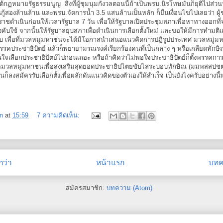
ต้กฏหมายรัฐธรรมนูญ สิ่งที่ผู้ชุมนุมกังวลตอนนี้ถ้าเป็นพรบ.นิรโทษมันก็ยุติไปส่วนห
ินกู้สองล้านล้าน และพรบ.จัดการน้ำ 3.5 แสนล้านเป็นหลัก ก็ยื่นเงื่อนไขไปเลยว่า ผู
่ราชดำเนินก่อนให้เวลารัฐบาล 7 วัน เพื่อให้รัฐบาลเปิดประชุมสภาเพื่อหาทางออกที่
งคับใช้ จากนั้นให้รัฐบาลยุบสภาเพื่อดำเนินการเลือกตั้งใหม่ และขอให้มีการทำมติ
บับ เพื่อที่มวลหมู่มหาชนจะได้มีโอกาสนำเสนอแนวคิดการปฏิรูปประเทศ มวลหมู่
พรรคประชาธิป้ตย์ แล้วก็พยายามรณรงค์เรียกร้องคนที่เป็นกลาง ๆ หรือเกลียดทักษ
ืนใจเลือกประชาธิปัตย์ไปก่อนเถอะ หรือถ้าคิดว่าไม่พอใจประชาธิปัตย์ก็ตั้งพรรคการ
รรคมวลหมู่มหาชนเพื่อส่งเสริมสุดยอดประชาธิปไตยขับไล่ระบอบทักษิณ (มมพสสปชต
็ลงสมัครรับเลือกตั้งเพื่อผลักดันแนวคิดของตัวเองให้สำเร็จ เป็นยังไงครับอย่างนี
n
at
15:59
7 ความคิดเห็น:
กว่า
หน้าแรก
บทคว
สมัครสมาชิก:
บทความ (Atom)