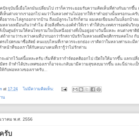
คปัจจุบันนี้เมื่อโลกมันเปลี่ยนไป เราก็ควรจะยอมรับความคิดเห็นที่ต่างกันมากขึ้น
ี่เห็นต่างจากเราออกไป ผมว่าในหลวงท่านไม่อยากให้เราทำอย่างนั้นหรอกนะครับ
่อยากจะไล่ลูกออกจากบ้าน ถึงแม้ลูกจะไม่รักก็ตาม ผมเคยเขียนลงในบล็อกบ้างแล
กในหลวงเหมือนกันว่าทำไม ด้วยสิ่งที่พระองค์ทำให้เรา ทำให้ประเทศเรารอดพ้นวิกฤต
เป็นศูนย์รวมให้คนไทยรวมใจเป็นหนึ่งอย่างที่เป็นอยู่อย่างวันนี้แหละ คนต่างชาต
็น แต่ถ้าถามว่าระหว่างคนที่ปากบอกว่ารักสถาบันรักในหลวงแต่มีพฤติกรรมคดโกง กับ
รงไปตรงมาซื่อสัตย์ คนแบบไหนที่เราควรจะยกย่อง เราคิดว่าในหลวงท่านจะมีค
่ทำหน้าที่ของเราให้กับคนบางคนที่เรารู้ว่าไม่รักท่าน
ากจะฝากไว้แค่นี้แหละครับ เริ่มที่ตัวเรากำจัดอคติออกไป เปิดใจให้มากขึ้น แลกเปล
างมิตร ถ้าทำได้ประเทศของเราก็อาจจะกลับมามีความสุขสงบมากขึ้น และนี่น่าจะเป็
ยให้กับพ่อหลวงของเราครับ...
n
at
17:24
ไม่มีความคิดเห็น:
งาน
ธันวาคม พ.ศ. 2556
มครับ