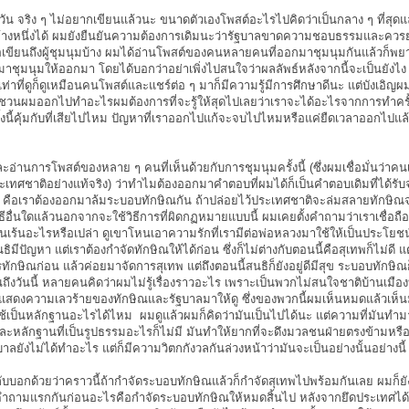
วัน จริง ๆ ไม่อยากเขียนแล้วนะ ขนาดตัวเองโพสต์อะไรไปคิดว่าเป็นกลาง ๆ ที่สุดแล้
กข้างหนึ่งได้ ผมยังยืนยันความต้องการเดิมนะว่ารัฐบาลขาดความชอบธรรมและควร
อเขียนถึงผู้ชุมนุมบ้าง ผมได้อ่านโพสต์ของคนหลายคนที่ออกมาชุมนุมกันแล้วก็พ
กมาชุมนุมให้ออกมา โดยได้บอกว่าอย่าเพิ่งไปสนใจว่าผลลัพธ์หลังจากนี้จะเป็นยังไ
เท่าที่ดูก็ดูเหมือนคนโพสต์และแชร์ต่อ ๆ มาก็มีความรู้มีการศึกษาดีนะ แต่บังเอิญผม
ะชวนผมออกไปทำอะไรผมต้องการที่จะรู้ให้สุดไปเลยว่าเราจะได้อะไรจากการทำครั้งนี้
นี้คุ้มกับที่เสียไปไหม ปัญหาที่เราออกไปแก้จะจบไปไหมหรือแค่ยืดเวลาออกไปแล้
ะอ่านการโพสต์ของหลาย ๆ คนที่เห็นด้วยกับการชุมนุมครั้งนี้ (ซึ่งผมเชื่อมั่นว่าคน
เทศชาติอย่างแท้จริง) ว่าทำไมต้องออกมาคำตอบที่ผมได้ก็เป็นคำตอบเดิมที่ได้รั
ร คือเราต้องออกมาล้มระบอบทักษิณกัน ถ้าปล่อยไว้ประเทศชาติจะล่มสลายทักษิณ
ีอื่นใดแล้วนอกจากจะใช้วิธีการที่ผิดกฏหมายแบบนี้ ผมเคยตั้งคำถามว่าเราเชื่อถือสน
นเร้นอะไรหรือเปล่า ดูเขาโหนเอาความรักที่เรามีต่อพ่อหลวงมาใช้ให้เป็นประโยชน
นธิมีปัญหา แต่เราต้องกำจัดทักษิณให้ได้ก่อน ซึ่งก็ไม่ต่างกับตอนนี้คือสุเทพก็ไม่ดี แ
กษิณก่อน แล้วค่อยมาจัดการสุเทพ แต่ถึงตอนนี้สนธิก็ยังอยู่ดีมีสุข ระบอบทักษิณ
วันนี้ หลายคนคิดว่าผมไม่รู้เรื่องราวอะไร เพราะเป็นพวกไม่สนใจชาติบ้านเมืองบ้
ีโอที่แสดงความเลวร้ายของทักษิณและรัฐบาลมาให้ดู ซึ่งของพวกนี้ผมเห็นหมดแล้วเห็น
ช้เป็นหลักฐานอะไรได้ไหม ผมดูแล้วผมก็คิดว่ามันเป็นไปได้นะ แต่ความที่มันทำ
ะหลักฐานที่เป็นรูปธรรมอะไรก็ไม่มี มันทำให้ยากที่จะดึงมวลชนฝ่ายตรงข้ามหรือท
บาลยังไม่ได้ทำอะไร แต่ก็มีความวิตกกังวลกันล่วงหน้าว่ามันจะเป็นอย่างนั้นอย่างนี้
กับบอกด้วยว่าคราวนี้ถ้ากำจัดระบอบทักษิณแล้วก็กำจัดสุเทพไปพร้อมกันเลย ผมก็ยั
งคำถามแรกกันก่อนอะไรคือกำจัดระบอบทักษิณให้หมดสิ้นไป หลังจากยึดประเทศได้แ