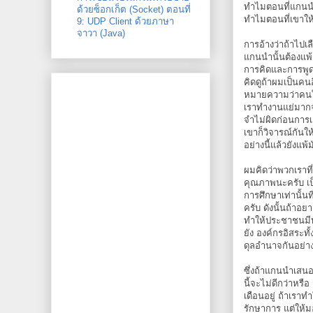
ทำไมตอนที่แกนนำ
ด้วยซ็อกเก็ต (Socket) ตอนที่
ทำไมตอนที่เขาให
9: UDP Client ด้วยภาษา
จาวา (Java)
การอ้างว่าถ้าไปเล
แกนนำนั้นต้องแพ้
การคิดและการพูดแ
คิดดูถ้าผมเป็นคน
หมายความว่าคนใต้
เราทำงานแย่มากจน
จำไม่ผิดก่อนการเล
เขาก็วิจารณ์กันให้
อย่างนี้แล้วยังแพ้
ผมคิดว่าพวกเราที
คุณภาพนะครับ เป็
การศึกษาเท่านั้น
ครับ ดังนั้นถ้าอย
ทำให้ประชาชนมี
ยัง องค์กรอิสระท
ดุลอำนาจกันอย่า
ซึ่งถ้าแกนนำเสนอ
นี้จะไม่ดีกว่าหรื
เดือนอยู่ ถ้าเรา
รักษาการ แต่ให้