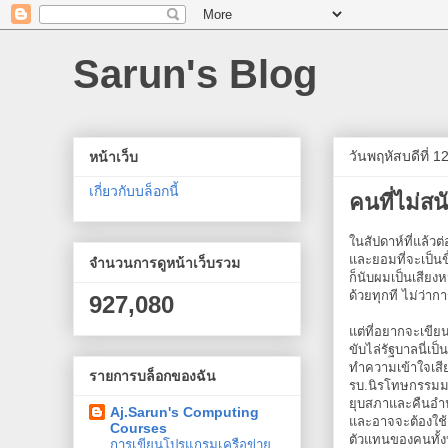
Sarun's Blog
วันพฤหัสบดีที่ 
หน้าเว็บ
เกี่ยวกับบล็อกนี้
คนที่ไม่ส
ในสัปดาห์ที่แล้วต
และยอมที่จะเป็นข
จำนวนการดูหน้าเว็บรวม
ก็นับผมเป็นเสียง
ด้วยทุกที ไม่ว่า
927,080
แต่ที่อยากจะเขีย
ขับไล่รัฐบาลนี่เป
ทำความเข้าใจเสีย
รายการบล็อกของฉัน
รบ.นิรโทษกรรมมา
ยุบสภาและคืนอำ
Aj.Sarun's Computing
และอาจจะต้องใช้
Courses
ตัวแทนของคนทั้งป
การเขียนโปรแกรมเครือข่าย