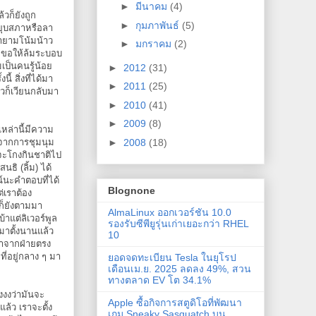
►
มีนาคม
(4)
วก็ยังถูก
►
กุมภาพันธ์
(5)
ยุบสภาหรือลา
ยายามโน้มน้าว
►
มกราคม
(2)
ง ขอให้ล้มระบอบ
เป็นคนรู้น้อย
►
2012
(31)
 สิ่งที่ได้มา
►
2011
(25)
วก็เวียนกลับมา
►
2010
(41)
►
2009
(8)
เหล่านี้มีความ
►
2008
(18)
บจากการชุมนุม
จะโกงกินชาติไป
ธิ (ลิ้ม) ได้
์นะคำตอบที่ได้
Blognone
ต่เราต้อง
ก็ยังตามมา
AlmaLinux ออกเวอร์ชัน 10.0
าแต่ลิเวอร์พูล
รองรับซีพียูรุ่นเก่าเยอะกว่า RHEL
มาตั้งนานแล้ว
10
มาจากฝ่ายตรง
ี่อยู่กลาง ๆ มา
ยอดจดทะเบียน Tesla ในยุโรป
เดือนเม.ย. 2025 ลดลง 49%, สวน
ทางตลาด EV โต 34.1%
งงงว่ามันจะ
Apple ซื้อกิจการสตูดิโอที่พัฒนา
ล้ว เราจะตั้ง
เกม Sneaky Sasquatch บน