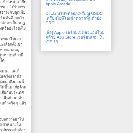
ายข้อไหน เรายึด
Apple Arcade
อารยะ ได้รับการ
เราจะจับลูกเมีย
Circle บริษัทที่ออกเหรียญ USDC
ะล้มมันคืออะไร
เตรียมไอพีโอเข้าตลาดหุ้นตัวย่อ
CRCL
ุกข้อหาเป็นกบฏ
งหรืออะไรยังไง
[ลือ] Apple เตรียมเปิดตัวแอปใหม่
คล้าย App Store เวอร์ชันเกม ใน
สุเทพคงไม่เอา
iOS 19
ะเลือกตั้งเข้า
่พวกมวลหมู่
มหาชนที่ว่านี่
งใด
ไหมนะ และก็
ในครั้งแรกคือ
สงบมาถึงตอนนี้
กันขึ้นมาต่อต้าน
ลเสียกับประเทศ
ะเมินย้อนกลับ
ง แล้วจริง ๆ แล้ว
่งบอกว่าอย่าไป
งเป้าหมายให้
นรูปธรรมจับต้อง