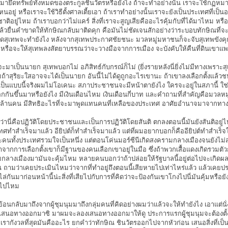
ายึดทรัพย์ทั้งหมดของตระกูลชินวัตรหรือยังไง ถ้าจะทำอย่างนั้น เราจะใช้กฏหม
อยู่ หรือเราจะใช้วิธีตั้งศาลเตี้ยเอา ถ้าเราทำอย่างนั้นเราจะยังเป็นประเทศที่เป็น
อยู่ไหม ถ้าเราบอกว่าไม่แคร์ สิ่งที่เราจะสูญเสียคืออะไรคุ้มกับที่ได้มาไหม หรือ
ล้วยื่นคำขาดให้ทักษิณกลับมาติดคุก คือมันไม่ชัดเจนสักอย่างว่าระบอบทักษิณที่จ
ัดสุเทพจะทำยังไง หลังจากสุเทพประกาศชัยชนะ มวลหมู่มหาชนก็จะจับสุเทพขังค
หรือจะให้สุเทพลงสัตยาบรรณว่าจะวางมือจากการเมือง จะบังคับให้คืนที่ดินเขาแพ
มาเป็นนายก สุเทพบอกไม่ อภิสิทธ์กับกรณ์ก็ไม่ (ยิ่งรายหลังนี่ยิ่งไม่มีทางเพราะ
้าสุริยะใสอาจจะได้เป็นนายก อันนี้ไม่ได้ดูถูกอะไรเขานะ ถ้าเขาลงเลือกตั้งแล้วชน
เป็นแบบนี้จริงผมไม่โอเคนะ สภาประชาชนจะมีหน้าตายังไง ใครจะอยู่ในสภานี้ ใช
กกันขึ้นมาหรือยังไง มีเงินเดือนไหม เงินเดือนกี่บาท และคำถามที่สำคัญคือมวลหมู่
ล้านคน มีสิทธิอะไรที่จะมาพูดแทนคนที่เหลือของประเทศ อาศัยอำนาจมาจากทา
ี่คือปฏิวัติโดยประชาชนและเป็นการปฏิวัติโดยสันติ ตกลงตอนนี้มันยังสันติอยู่
ทำสำเร็จมาแล้ว อียิปต์ก็ทำสำเร็จมาแล้ว แต่ที่ผมอยากบอกก็คืออียิปต์ทำสำเร็จ
ะคนทั้งประเทศรวมใจเป็นหนึ่ง แต่ตอนโค่นมอร์ซีนีเกิดสงครามกลางเมืองจนยังไม่
จากการเลือกตั้งเขาก็มีฐานของคนเลือกเขาอยู่ในมือ ซึ่งถ้าพวกเสื้อแดงเกิดรวมตัว
มกลางเมืองมามันจะคุ้มไหม หลายคนบอกว่าถ้าปล่อยให้รัฐบาลนี้อยู่ต่อไปจะเกิดผ
ถามว่าเคยประเมินไหมว่าจากที่ทำอยู่ถึงตอนนี้เสียหายไปเท่าไหร่แล้ว แล้วเคยปร
ล่กันมาก่อนหน้านี้น่ะสิ่งที่เสียไปกับการที่คิดว่าจะป้องกันเขาโกงไปนี่มันคุ้มหรือยั
ายไปไหม
้อนกลับมาถึงจากผู้ชุมนุมมาถึงกลุ่มคนที่คิดอย่างผมว่าแล้วจะให้ทำยังไง เอาแต่นั
ยเสนอทางออกมาซิ มาผมจะลองเสนอทางออกมาให้ดู ประการแรกผูู้ชุมนุมจะต้องตั้
ี่เรากังวลที่สุดมันคืออะไร ยกคำว่าทักษิณ ชินวัตรออกไปจากหัวก่อน เสนอสิ่งที่เป็