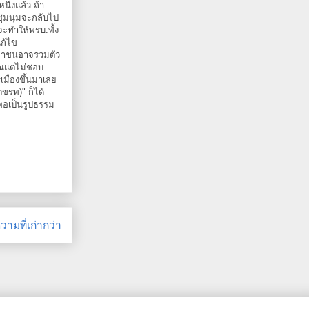
นึ่งแล้ว ถ้า
้ชุมนุมจะกลับไป
จะทำให้พรบ.ทั้ง
แก้ไข
มหาชนอาจรวมตัว
ิณแต่ไม่ชอบ
เมืองขึ้นมาเลย
ขรท)" ก็ได้
้พอเป็นรูปธรรม
ามที่เก่ากว่า