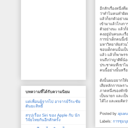
อีกสักเรื่องหนึ่
ว่าทำไมคนทำผิดแล
แล้วก็ยกตัวอย่างม
เข้ามาแล้วโกงการ
ตัวอย่างนะ แล้ว
คงอยู่มันคนละเรื
การนำเด็กคนนี้เข
มหาวิทยาลัยส่วนใ
ชอบเด็กคนนั้นเป็
แล้ว แล้วก็พาพรร
จนถึงว่าญาติพี่น้
ประชาคมที่เขาไม
คนนี้อย่างนั้นหรือ
ดังนั้นผมอยากให
เสียหลักการเพราะ
ภาคหนึ่งของทักษ
บทความที่ได้รับความนิยม
เป็นนายก และเป็
ได้ไง และผมคิดว่า
แด่เพื่อนผู้จากไป อาจารย์วีระชัย
ตันยะสิทธิ์
Posted by
ajsaru
สรุปเรื่อง Siri ของ Apple กับ นัก
วิจัยไทยกันอีกสักครั้ง
Labels:
การชุมนุ