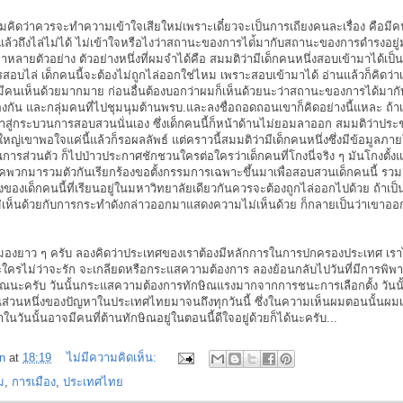
งที่ผมคิดว่าควรจะทำความเข้าใจเสียใหม่เพราะเดี๋ยวจะเป็นการเถียงคนละเรื่อง คื
้วถึงไล่ไม่ได้ ไม่เข้าใจหรือไงว่าสถานะของการได่้มากับสถานะของการดำรงอยู่
าหลายตัวอย่าง ตัวอย่างหนึ่งที่ผมจำได้คือ สมมติว่ามีเด็กคนหนึ่งสอบเข้ามาได้เป็นอ
สอบไล่ เด็กคนนี้จะต้องไม่ถูกไล่ออกใช่ไหม เพราะสอบเข้ามาได้ อ่านแล้วก็คิดว่า
ก็มีคนเห็นด้วยมากมาย ก่อนอื่นต้องบอกว่าผมก็เห็นด้วยนะว่าสถานะของการได้ม
่องกัน และกลุ่มคนที่ไปชุมนุมต้านพรบ.และลงชื่อถอดถอนเขาก็คิดอย่างนี้แหละ ถ้าเ
้าสู่กระบวนการสอบสวนนั่นเอง ซึ่งเด็กคนนี้ก็หน้าด้านไม่ยอมลาออก สมมติว่าป
หญ่เขาพอใจแค่นี้แล้วก็รอผลลัพธ์ แต่คราวนี้สมมติว่ามีเด็กคนหนึ่งซึ่งมีข้อมูลภ
นการส่วนตัว ก็ไปป่าวประกาศชักชวนใครต่อใครว่าเด็กคนที่โกงนี่จริง ๆ มันโกงตั้ง
คพวกมารวมตัวกันเรียกร้องขอตั้งกรรมการเฉพาะขึ้นมาเพื่อสอบสวนเด็กคนนี้ รวม
องของเด็กคนนี้ที่เรียนอยู่ในมหาวิทยาลัยเดียวกันควรจะต้องถูกไล่ออกไปด้วย ถ้าเป็
่เห็นด้วยกับการกระทำดังกล่าวออกมาแสดงความไม่เห็นด้วย ก็กลายเป็นว่าเขาออ
้มองยาว ๆ ครับ ลองคิดว่าประเทศของเราต้องมีหลักการในการปกครองประเทศ เร
ใครไม่ว่าจะรัก จะเกลียดหรือกระแสความต้องการ ลองย้อนกลับไปวันที่มีการพิพา
ิณนะครับ วันนั้นกระแสความต้องการทักษิณแรงมากจากการชนะการเลือกตั้ง วันนั
นส่วนหนึ่งของปัญหาในประเทศไทยมาจนถึงทุกวันนี้ ซึ่งในความเห็นผมตอนนั้นผมเ
ในวันนั้นอาจมีคนที่ต้านทักษิณอยู่ในตอนนี้ดีใจอยู่ด้วยก็ได้นะครับ...
n
at
18:19
ไม่มีความคิดเห็น:
ม
,
การเมือง
,
ประเทศไทย