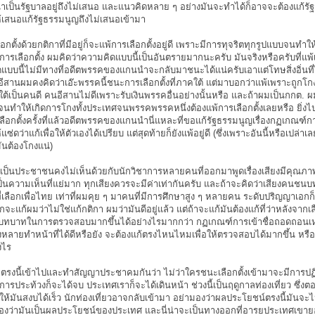
เป็นรัฐบาลอยู่ถึงไม่เสนอ และแนวคิดหลาย ๆ อย่างมันจะทำได้ก็อาจจะต้องแก้รั
้เสนอแก้รัฐธรรมนูญถึงไม่เสนอเข้ามา
ือกตั้งด้วยกติกาที่มีอยู่ก็จะแพ้การเลือกตั้งอยู่ดี เพราะมีการทุจริตทุกรูปแบบจนท
การเลือกตั้ง ผมคิดว่าความคิดแบบนี้เป็นอันตรายมากนะครับ มันจริงหรือครับที่แพ
บบนี้ไม่มีทางที่อดีตพรรคของแกนนำจะกลับมาชนะได้แน่ครับเอาแต่โทษสิ่งอิ่นที่ไ
อีสานผมคงคิดว่าเอ๊ะพรรคนี้ชนะการเลือกตั้งที่ภาคใต้ แต่มาบอกว่าแพ้เพราะถูกโกง 
เป็นคนดี คนอีสานไม่ดีเพราะรับเงินพรรคอื่นอย่างนั้นหรือ และถ้าผมเป็นกกต. ผม
ทำให้เกิดการโกงทั้งประเทศจนพรรคพรรคหนึ่งต้องแพ้การเลือกตั้งเลยหรือ ยิ่งไป
ือกตั้งครั้งที่แล้วอดีตพรรคของแกนนำนี่แหละที่ขอแก้รัฐธรรมนูญเรื่องกฏเกณฑ์การเ
แซ่ดว่าแก้เพื่อให้ตัวเองได้เปรียบ แต่สุดท้ายก็ยังแพ้อยู่ดี (ซึ่งเพราะอันนี้หรือเปล่า
มันต้องโกงแน่)
่เป็นประชาชนคงไม่เห็นด้วยกับนักวิชาการหลายคนที่ออกมาพูดเรื่องเสียงมีคุณภาพ
นความเห็นที่แย่มาก ทุกเสียงควรจะมีค่าเท่ากันครับ และถ้าจะคิดว่าเสียงคนชนบท
ที่เลือกเพื่อไทย เท่าที่ผมคุย ๆ มาคนที่มีการศึกษาสูง ๆ หลายคน ระดับปริญญาเอกก
ากจะแก้ผมว่าไม่ใช่แก้กติกา ผมว่ามันดีอยู่แล้ว แต่ถ้าจะแก้มันต้องแก้ที่ว่าหลังจาก
บทบาทในการตรวจสอบมากขึ้นได้อย่างไรมากกว่า กฏเกณฑ์การเข้าชื่อถอดถอนเ
ั้งหลายทำหน้าที่ได้ดีหรือยัง จะต้องแก้ตรงไหนไหมเพื่อให้ตรวจสอบได้มากขึ้น หรื
งไร
ตรงนี้เข้าไปและทำสัญญาประชาคมกันว่า ไม่ว่าใครชนะเลือกตั้งเข้ามาจะมีการปฏิร
อ การประท้วงก็จะได้จบ ประเทศเราก็จะได้เดินหน้า ช่วงนี้เป็นฤดูกาลท่องเที่ยว ซึ่งตอ
ทำให้มันสงบได้เร็ว นักท่องเที่ยวอาจกลับเข้ามา อย่ามองว่าผลประโยชน์ตรงนี้มันจะ
มองว่ามันเป็นผลประโยชน์ของประเทศ และนี่น่าจะเป็นทางออกที่อารยประเทศเขาย