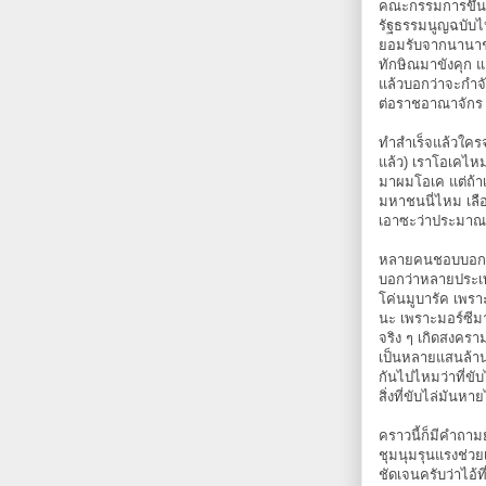
คณะกรรมการขึ้นม
รัฐธรรมนูญฉบับไหน
ยอมรับจากนานาชาติ
ทักษิณมาขังคุก แ
แล้วบอกว่าจะกำจ
ต่อราชอาณาจักร 
ทำสำเร็จแล้วใครจะ
แล้ว) เราโอเคไหมถ
มาผมโอเค แต่ถ้า
มหาชนนี่ไหม เลือ
เอาซะว่าประมาณ
หลายคนชอบบอกว่าน
บอกว่าหลายประเทศ
โค่นมูบารัค เพรา
นะ เพราะมอร์ซีมา
จริง ๆ เกิดสงครา
เป็นหลายแสนล้าน 
กันไปไหมว่าที่ขับไ
สิ่งที่ขับไล่มันห
คราวนี้ก็มีคำถามย
ชุมนุมรุนแรงช่ว
ชัดเจนครับว่าไอ้ท