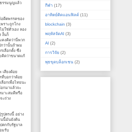
ฐธรรมนูญแล้ว
กีฬา
(17)
อาทิตย์ติดแอนฟิลด์
(11)
ำให้อดีตพรรคของ
blockchain
(3)
้เพราะถูกโกง
ม่ใช่ตัวเอง ลอง
พฤหัสจัดAI
(3)
งั้นก็
คงคิดว่านี่พวก
AI
(2)
กว่านั้นถ้าผม
ลือกตั้ง ซึ่ง
การวิจัย
(2)
เลยคิดว่าขนาดแก้
พุธขุดบล็อกเชน
(2)
 เสียงด้อย
ที่บอกว่าด้อย
็เลือกเพื่อไทยนะ
เลือกมาแล้วจะ
หมาะสมดีหรือ
อจะถ่วง
ูปตรงนี้ อย่าง
นนี้มันยังต้น
ไปตกกับรัฐบาล
อมรับ