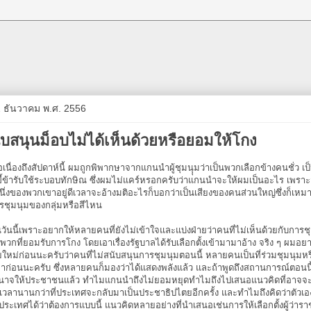
12 ธันวาคม พ.ศ. 2556
นับสนุนม็อบไม่ได้เห็นด้วยหรือยอมให้โกง
่อเนื่องถึงสัปดาห์นี้ ผมถูกพิพากษาจากแกนนำผู้ชุมนุุมว่าเป็นพวกเลือกข้างคนชั่ว
ี้ข้ารับใช้ระบอบทักษิณ ซึ่งผมไม่แคร์หรอกครับว่าแกนนำจะให้ผมเป็นอะไร เพรา
หนึ่งของพวกเขาอยู่ดีเวลาจะอ้างมติอะไรก็บอกว่าเป็นเสียงของคนส่วนใหญ่ซึ่งก็เห
การชุมนุมของกลุ่มหรือสีไหน
นวันนี้เพราะอยากให้หลายคนที่ยังไม่เข้าใจและแบ่งฝ่ายว่าคนที่ไม่เห็นด้วยกับการช
็นพวกที่ยอมรับการโกง โดยเอาเรื่องรัฐบาลได้รับเลือกตั้งเข้ามามาอ้าง จริง ๆ ผมอยา
ใหม่ก่อนนะครับว่าคนที่ไม่สนับสนุนการชุมนุมตอนนี้ หลายคนเป็นที่ร่วมชุมนุมหร
ก่อนนะครับ ซึ่งหลายคนก็มองว่าได้แสดงพลังแล้ว และถ้าพูดถึงสถานการณ์ตอนนี้
นาจให้ประชาชนแล้ว ทำไมแกนนำถึงไม่ยอมหยุดทำไมถึงไปเสนอแนวคิดที่อาจจะเ
เวลานานกว่าที่ประเทศจะกลับมาเป็นประชาธิปไตยอีกครั้ง และทำไมถึงคิดว่าตัวเ
ระเทศได้ว่าต้องการแบบนี้ แนวคิดหลายอย่างที่นำเสนอเช่นการให้เลือกตั้งผู้ว่ารา