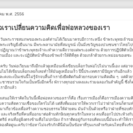
วาคม พ.ศ. 2556
่ตัวเราเปลี่ยนความคิดเพื่อพ่อหลวงของเรา
ายวันพระราชสมภพของพระองค์ท่านได้เวียนมาครบอีกวาระหนึ่ง ข้าพระพุทธเจ้า
ระเจริญยิ่งยืนนาน มีพระพลานามัยที่สมบูรณ์ เป็นมิ่งขวัญของปวงชนชาวไทยไป
ปฏิญาณว่าข้าพระพุทธเจ้าจะทำความดีถวายแด่พระองค์ท่าน ด้วยการปฏิบัติตัวเป็น
มือง และจะปฏิบัติหน้าที่ของข้าพเจ้าให้ดีที่สุด ด้วยเกล้าด้วยกระหม่อมขอเดชะ
กครับ วันพ่อเวียนมาถึงอีกแล้วดูเหมือนเพิ่งเขียนบล็อกวันพ่อไปไม่นานนี้เอง แต่อาจ
ไม่ได้เขียนบล็อกเลยก็เลยทำให้มันดูเหมือนเร็ว ปีนี้ประเทศเรามีปัญหากันอีกแล้ว ด้
ละคงจะเป็นเช่นนี้ไม่รู้จักจบสิ้นถ้าเรายังยึดติดกันด้วยกรอบความคิดเดิม ๆ แต่ด้
ระชาชนรวมใจกันเป็นหนึ่งอีกครั้ง พักวางทุกอย่างลงและร่วมฉลองวันสำคัญนี้ ซึ่งก็ค
ราอีกแล้ว
ำเสนอให้เราคิดในวันนี้เพื่อพ่อหลวงของเราก็คือ เรื่องการเมืองก็คือการเมืองความ
วามคิดความเชื่อของใครไม่ได้ แต่สิ่งที่ผมอยากให้พวกเราไม่ว่าฝ่ายไหนก็ตามทำ
มาเกี่ยวข้องเพื่อสร้างความชอบธรรมให้ฝ่ายตน มันจำเป็นด้วยหรือว่าฝ่ายที่ชอบ
 และจริงหรือที่คนที่ออกมาต่อต้านทักษิณทุกคนรักในหลวง คนที่ออกไปประท้วงกันอ
ตริย์ คนที่อยู่ฝั่งตรงข้ามคือไม่ปกป้อง ถ้าเราติดอยู่กับกรอบคิดแบบนี้มันจะทำให้
ลองคิดดูนะครับว่าข้อหาไม่จงรักภักดีนี่มันเป็นข้อหาที่รุนแรงสำหรับคนไทยที่จงรั