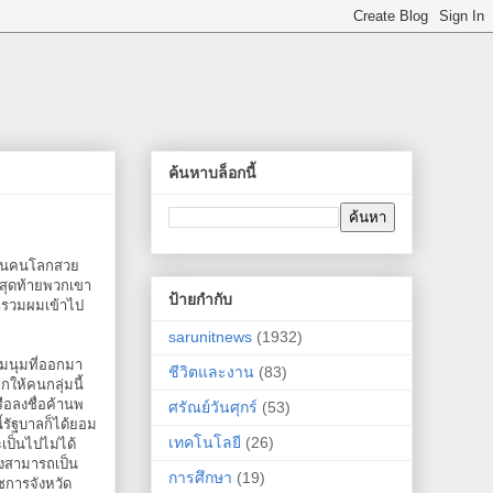
ค้นหาบล็อกนี้
 เป็นคนโลกสวย
ะสุดท้ายพวกเขา
ป้ายกำกับ
มารวมผมเข้าไป
sarunitnews
(1932)
ุมนุมที่ออกมา
ชีวิตและงาน
(83)
กให้คนกลุ่มนี้
ือลงชื่อค้านพ
ศรัณย์วันศุกร์
(53)
รัฐบาลก็ได้ยอม
เทคโนโลยี
(26)
ป็นไปไม่ได้
องสามารถเป็น
การศึกษา
(19)
ชการจังหวัด