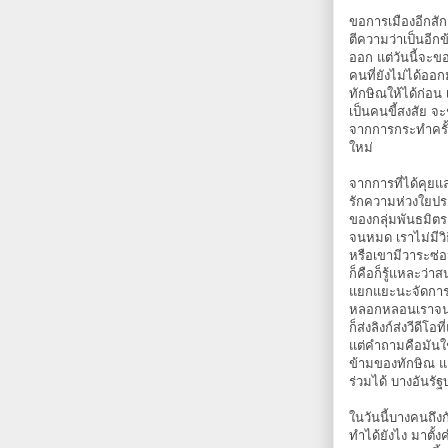
ขอการเมืองอีกสัก
ตีความว่าเป็นอี
ออก แต่วันนี้จะข
คนที่ยังไม่ได้ออ
ทักษิณให้ได้ก่อน 
เป็นคนขี้สงสัย จ
จากการกระทำครั้ง
ใหม่
จากการที่ได้คุยแล
รักความห่วงใยประ
ของกลุ่มพันธมิต
จนหมด เราไม่มีวิธ
หรือเขามีวาระซ่อ
ก็คือก็รู้แหละว่าส
แยกแยะนะจัดการทั
หลอกหลอนเราจนถึง
ก็ส่งลิงก์ส่งวีด
แต่คำถามคือมันใ
ข้ามของทักษิณ แล
ร่วมได้ บางอันรัฐ
ในวันนี้บางคนถึง
ทำได้ยังไง มาตั้