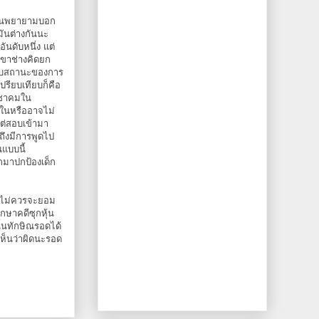
อมีคนพยายามบอก
มันต่างกันนะ
ันดับหนึ่ง แต่
เขาช่างคิดยก
ากับสถานะของการ
ปรียบเทียบก็คือ
ระชาคมใน
ายในหรืออาจไม่
แต่สอบเข้ามา
ถึงมีการพูดไป
นแบบนี้
กมาปกป้องเด็ก
าไม่ควรจะยอม
กษาคดีซุกหุ้น
้นทักษิณรอดได้
ห็นว่าผิดนะรอด