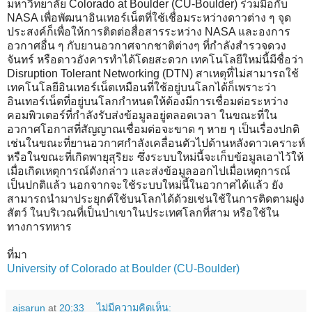
มหาวิทยาลัย Colorado at Boulder (CU-Boulder) ร่วมมือกับ
NASA เพื่อพัฒนาอินเทอร์เน็ตที่ใช้เชื่อมระหว่างดาวต่าง ๆ จุด
ประสงค์ก็เพื่อให้การติดต่อสื่อสารระหว่าง NASA และองการ
อวกาศอื่น ๆ กับยานอวกาศจากชาติต่างๆ ที่กำลังสำรวจดวง
จันทร์ หรือดาวอังคารทำได้โดยสะดวก เทคโนโลยีใหม่นี้มีชื่อว่า
Disruption Tolerant Networking (DTN) สาเหตุที่ไม่สามารถใช้
เทคโนโลยีอินเทอร์เน็ตเหมือนที่ใช้อยู่บนโลกได้ก็เพราะว่า
อินเทอร์เน็ตที่อยู่บนโลกกำหนดให้ต้องมีการเชื่อมต่อระหว่าง
คอมพิวเตอร์ที่กำลังรับส่งข้อมูลอยู่ตลอดเวลา ในขณะที่ใน
อวกาศโอกาสที่สัญญาณเชื่อมต่อจะขาด ๆ หาย ๆ เป็นเรื่องปกติ
เช่นในขณะที่ยานอวกาศกำลังเคลื่อนตัวไปด้านหลังดาวเคราะห์
หรือในขณะที่เกิดพายุสุริยะ ซึ่งระบบใหม่นี้จะเก็บข้อมูลเอาไว้ให้
เมื่อเกิดเหตุการณ์ดังกล่าว และส่งข้อมูลออกไปเมื่อเหตุการณ์
เป็นปกติแล้ว นอกจากจะใช้ระบบใหม่นี้ในอวกาศได้แล้ว ยัง
สามารถนำมาประยุกต์ใช้บนโลกได้ด้วยเช่นใช้ในการติดตามฝูง
สัตว์ ในบริเวณที่เป็นป่าเขาในประเทศโลกที่สาม หรือใช้ใน
ทางการทหาร
ที่มา
University of Colorado at Boulder (CU-Boulder)
ajsarun
at
20:33
ไม่มีความคิดเห็น: