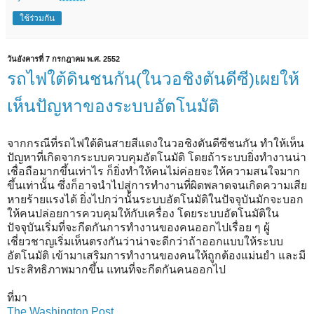
ใช้ร่วมกัน
วันอังคารที่ 7 กรกฎาคม พ.ศ. 2552
รถไฟใต้ดินชนกัน(ในวอชิงตันดีซี)เผยให้
เห็นปัญหาของระบบอัตโนมัติ
จากกรณีที่รถไฟใต้ดินสายสีแดงในวอชิงตันดีซีชนกัน ทำให้เห็น
ปัญหาที่เกิดจากระบบควบคุมอัตโนมัติ โดยถ้าระบบยิ่งทำงานน่า
เชื่อถือมากขึ้นเท่าไร ก็ยิ่งทำให้คนไม่ค่อยจะให้ความสนใจมาก
ขึ้นเท่านั้น ซึ่งก็อาจนำไปสู่การทำงานที่ผิดพลาดจนเกิดความเสีย
หายร้ายแรงได้ ยิ่งไปกว่านั้นระบบอัตโนมัติในปัจจุบันมักจะบอก
ให้คนปล่อยการควบคุมให้กับเครื่อง โดยระบบอัตโนมัติใน
ปัจจุบันเริ่มที่จะกีดกันการทำงานของคนออกไปเรื่อย ๆ ผู้
เชี่ยวชาญเริ่มเห็นตรงกันว่าน่าจะดีกว่าถ้าออกแบบให้ระบบ
อัตโนมัติ เข้ามาเสริมการทำงานของคนให้ถูกต้องแม่นยำ และมี
ประสิทธิภาพมากขึ้น แทนที่จะกีดกันคนออกไป
ที่มา
The Washington Post