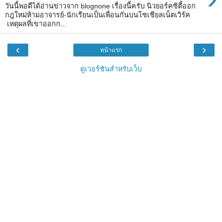
วันนี้พอดีได้อ่านข่าวจาก blognone เรื่องนี้ครับ นิวยอร์คซิตี้ออก
กฎใหม่ห้ามอาจารย์-นักเรียนเป็นเพื่อนกันบนโซเชียลเน็ตเวิร์ค
เหตุผลที่เขาออกก...
‹
›
หน้าแรก
ดูเวอร์ชันสำหรับเว็บ