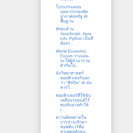
โปรแกรมสอน
บุคลากรกองทัพ
อากาศสหรัฐ AI
พื้นฐาน
ทักษะด้าน
JavaScript, Java
และ Python เป็นที่
ต้องก...
World Economic
Forum วางแผน
จะให้ผู้นำมารวม
ตัวกันใน...
นักวิทยาศาสตร์
คอมพิวเตอร์บอก
ว่า "ศิลปิน" AI สม
ควรไ...
คอมพิวเตอร์ที่ใช้ขับ
เคลื่อนรถยนต์ไร้
คนขับอาจทำให้
เ...
ความผิดพลาดใน
การบำรุงรักษา
ซอฟต์แวร์คือ
สาเหตุหลักขอ...