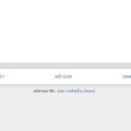
่า
หน้าแรก
บทคว
สมัครสมาชิก:
ส่งความคิดเห็น (Atom)