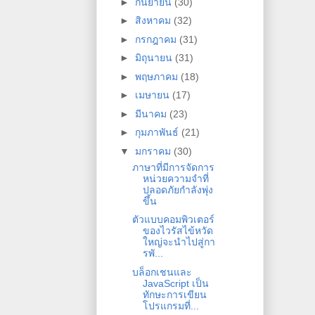
►
กันยายน
(30)
►
สิงหาคม
(32)
►
กรกฎาคม
(31)
►
มิถุนายน
(31)
►
พฤษภาคม
(18)
►
เมษายน
(17)
►
มีนาคม
(23)
►
กุมภาพันธ์
(21)
▼
มกราคม
(30)
ภาษาที่มีการจัดการ
หน่วยความจำที่
ปลอดภัยกำลังพุ่ง
ขึ้น
ตัวแบบคอมพิวเตอร์
ของไวรัสไข้หวัด
ใหญ่จะนำไปสู่กา
รพั...
บล็อกเชนและ
JavaScript เป็น
ทักษะการเขียน
โปรแกรมที่...