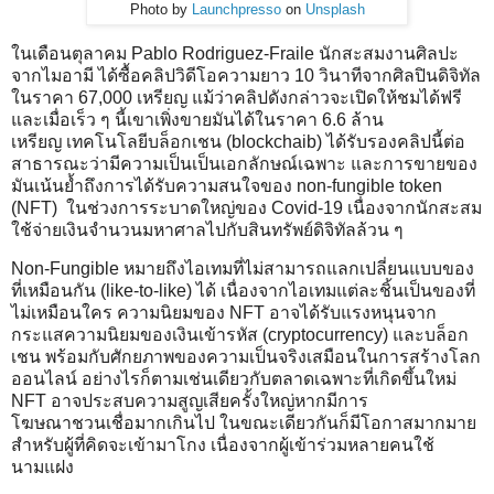
Photo by
Launchpresso
on
Unsplash
ในเดือนตุลาคม Pablo Rodriguez-Fraile นักสะสมงานศิลปะ
จากไมอามี ได้ซื้อคลิปวิดีโอความยาว 10 วินาทีจากศิลปินดิจิทัล
ในราคา 67,000 เหรียญ แม้ว่าคลิปดังกล่าวจะเปิดให้ชมได้ฟรี
และเมื่อเร็ว ๆ นี้เขาเพิ่งขายมันได้ในราคา 6.6 ล้าน
เหรียญ เทคโนโลยีบล็อกเชน (blockchaib) ได้รับรองคลิปนี้ต่อ
สาธารณะว่ามีความเป็นเป็นเอกลักษณ์เฉพาะ และการขายของ
มันเน้นย้ำถึงการได้รับความสนใจของ non-fungible token
(NFT) ในช่วงการระบาดใหญ่ของ Covid-19 เนื่องจากนักสะสม
ใช้จ่ายเงินจำนวนมหาศาลไปกับสินทรัพย์ดิจิทัลล้วน ๆ
Non-Fungible หมายถึงไอเทมที่ไม่สามารถแลกเปลี่ยนแบบของ
ที่เหมือนกัน (like-to-like) ได้ เนื่องจากไอเทมแต่ละชิ้นเป็นของที่
ไม่เหมือนใคร ความนิยมของ NFT อาจได้รับแรงหนุนจาก
กระแสความนิยมของเงินเข้ารหัส (cryptocurrency) และบล็อก
เชน พร้อมกับศักยภาพของความเป็นจริงเสมือนในการสร้างโลก
ออนไลน์ อย่างไรก็ตามเช่นเดียวกับตลาดเฉพาะที่เกิดขึ้นใหม่
NFT อาจประสบความสูญเสียครั้งใหญ่หากมีการ
โฆษณาชวนเชื่อมากเกินไป ในขณะเดียวกันก็มีโอกาสมากมาย
สำหรับผู้ที่คิดจะเข้ามาโกง เนื่องจากผู้เข้าร่วมหลายคนใช้
นามแฝง