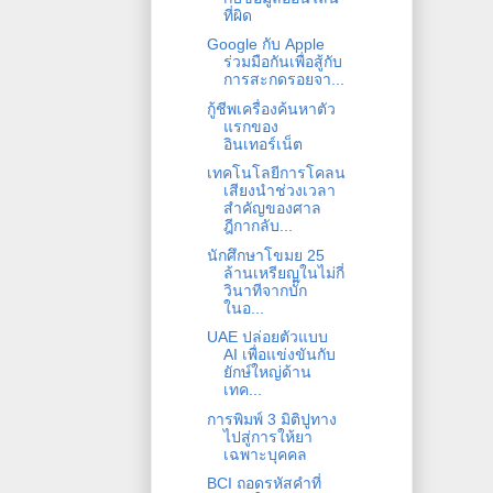
ที่ผิด
Google กับ Apple
ร่วมมือกันเพื่อสู้กับ
การสะกดรอยจา...
กู้ชีพเครื่องค้นหาตัว
แรกของ
อินเทอร์เน็ต
เทคโนโลยีการโคลน
เสียงนำช่วงเวลา
สำคัญของศาล
ฎีกากลับ...
นักศึกษาโขมย 25
ล้านเหรียญในไม่กี่
วินาทีจากบั๊ก
ในอ...
UAE ปล่อยตัวแบบ
AI เพื่อแข่งขันกับ
ยักษ์ใหญ่ด้าน
เทค...
การพิมพ์ 3 มิติปูทาง
ไปสู่การให้ยา
เฉพาะบุคคล
BCI ถอดรหัสคำที่