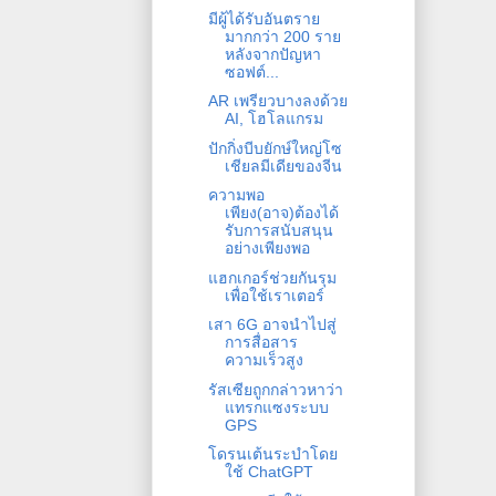
มีผู้ได้รับอันตราย
มากกว่า 200 ราย
หลังจากปัญหา
ซอฟต์...
AR เพรียวบางลงด้วย
AI, โฮโลแกรม
ปักกิ่งบีบยักษ์ใหญ่โซ
เชียลมีเดียของจีน
ความพอ
เพียง(อาจ)ต้องได้
รับการสนับสนุน
อย่างเพียงพอ
แฮกเกอร์ช่วยกันรุม
เพื่อใช้เราเตอร์
เสา 6G อาจนำไปสู่
การสื่อสาร
ความเร็วสูง
รัสเซียถูกกล่าวหาว่า
แทรกแซงระบบ
GPS
โดรนเต้นระบำโดย
ใช้ ChatGPT