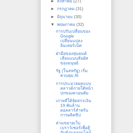
►
สิงหาคม
(27)
►
กรกฎาคม
(31)
►
มิถุนายน
(30)
▼
พฤษภาคม
(32)
การปรับเปลี่ยนของ
Google
เปลี่ยนแปลง
อินเทอร์เน็ต
ฝ่ามือของหุ่นยนต์
เลียนแบบสัมผัส
ของมนุษย์
รัฐ (ในสหรัฐ) เริ่ม
ควบคุม AI
การประมวลผลแบบ
คลาวด์ภายใต้หน้า
ปกของควอนตัม
เกาหลีใต้จัดสรรเงิน
19 พันล้าน
ดอลลาร์สำหรับ
การผลิตชิป
ส่วนขยายเว็บ
เบราว์เซอร์เพื่อสู้
กับข้อมูลออนไลน์