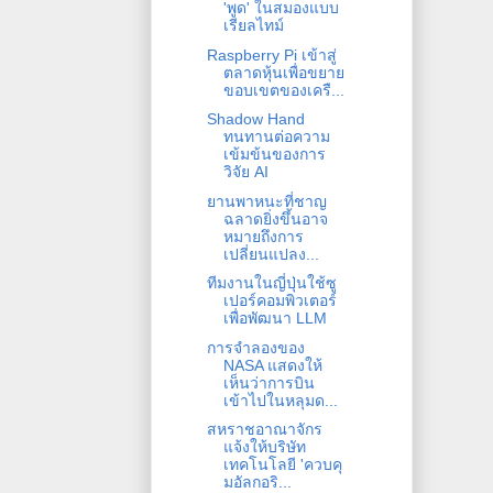
'พูด' ในสมองแบบ
เรียลไทม์
Raspberry Pi เข้าสู่
ตลาดหุ้นเพื่อขยาย
ขอบเขตของเครื...
Shadow Hand
ทนทานต่อความ
เข้มข้นของการ
วิจัย AI
ยานพาหนะที่ชาญ
ฉลาดยิ่งขึ้นอาจ
หมายถึงการ
เปลี่ยนแปลง...
ทีมงานในญี่ปุ่นใช้ซู
เปอร์คอมพิวเตอร์
เพื่อพัฒนา LLM
การจำลองของ
NASA แสดงให้
เห็นว่าการบิน
เข้าไปในหลุมด...
สหราชอาณาจักร
แจ้งให้บริษัท
เทคโนโลยี 'ควบคุ
มอัลกอริ...