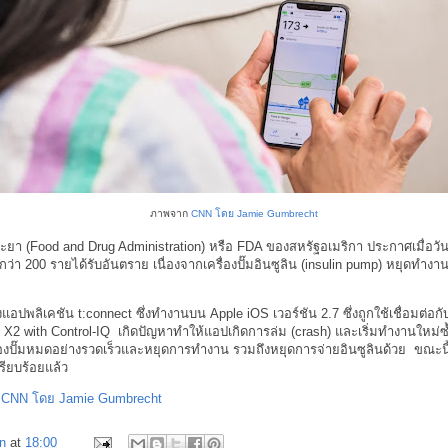
ภาพจาก
CNN โดย Jamie Gumbrecht
า (Food and Drug Administration) หรือ FDA ของสหรัฐอเมริกา ประกาศเมื่อวันพุธท
่า 200 รายได้รับอันตราย เนื่องจากเครื่องปั๊มอินซูลิน (insulin pump) หยุดทำงา
ปพลิเคชัน t:connect ซึ่งทำงานบน Apple iOS เวอร์ชัน 2.7 ซึ่งถูกใช้เชื่อมต่อกับเ
im X2 with Control-IQ เกิดปัญหาทำให้แอปเกิดการล่ม (crash) และเริ่มทำงานใหม่ซ้
่องปั๊มหมดอย่างรวดเร็วและหยุดการทำงาน รวมถึงหยุดการจ่ายอินซูลินด้วย ขณะนี
ียบร้อยแล้ว
:
CNN โดย Jamie Gumbrecht
n
at
18:00