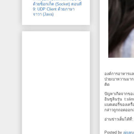
ด้วยซ็อกเก็ต (Socket) ตอนที่
9: UDP Client ด้วยภาษา
จาวา (Java)
องค์การอาหารและย
ป่วยเบาหวานมากกว
คิด
ปัญหาเกิดจากของแอ
อินซูลินรุ่น t:sl
แบตเตอรี่ของเครื
กล่าวถูกถอดออกเร
อ่านข่าวเต็มได้ที่
Posted by
ajsaru