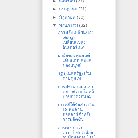
►
สิงหาคม
(27)
►
กรกฎาคม
(31)
►
มิถุนายน
(30)
▼
พฤษภาคม
(32)
การปรับเปลี่ยนของ
Google
เปลี่ยนแปลง
อินเทอร์เน็ต
ฝ่ามือของหุ่นยนต์
เลียนแบบสัมผัส
ของมนุษย์
รัฐ (ในสหรัฐ) เริ่ม
ควบคุม AI
การประมวลผลแบบ
คลาวด์ภายใต้หน้า
ปกของควอนตัม
เกาหลีใต้จัดสรรเงิน
19 พันล้าน
ดอลลาร์สำหรับ
การผลิตชิป
ส่วนขยายเว็บ
เบราว์เซอร์เพื่อสู้
กับข้อมูลออนไลน์