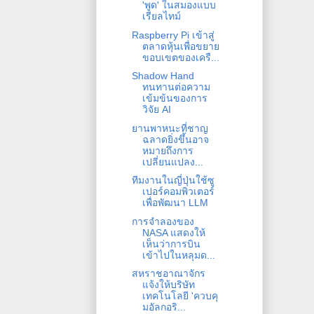
'พูด' ในสมองแบบ
เรียลไทม์
Raspberry Pi เข้าสู่
ตลาดหุ้นเพื่อขยาย
ขอบเขตของเครื...
Shadow Hand
ทนทานต่อความ
เข้มข้นของการ
วิจัย AI
ยานพาหนะที่ชาญ
ฉลาดยิ่งขึ้นอาจ
หมายถึงการ
เปลี่ยนแปลง...
ทีมงานในญี่ปุ่นใช้ซู
เปอร์คอมพิวเตอร์
เพื่อพัฒนา LLM
การจำลองของ
NASA แสดงให้
เห็นว่าการบิน
เข้าไปในหลุมด...
สหราชอาณาจักร
แจ้งให้บริษัท
เทคโนโลยี 'ควบคุ
มอัลกอริ...