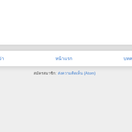
่า
หน้าแรก
บทคว
สมัครสมาชิก:
ส่งความคิดเห็น (Atom)