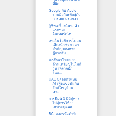
ที่ผิด
Google กับ Apple
ร่วมมือกันเพื่อสู้กับ
การสะกดรอยจา...
กู้ชีพเครื่องค้นหาตัว
แรกของ
อินเทอร์เน็ต
เทคโนโลยีการโคลน
เสียงนำช่วงเวลา
สำคัญของศาล
ฎีกากลับ...
นักศึกษาโขมย 25
ล้านเหรียญในไม่กี่
วินาทีจากบั๊ก
ในอ...
UAE ปล่อยตัวแบบ
AI เพื่อแข่งขันกับ
ยักษ์ใหญ่ด้าน
เทค...
การพิมพ์ 3 มิติปูทาง
ไปสู่การให้ยา
เฉพาะบุคคล
BCI ถอดรหัสคำที่