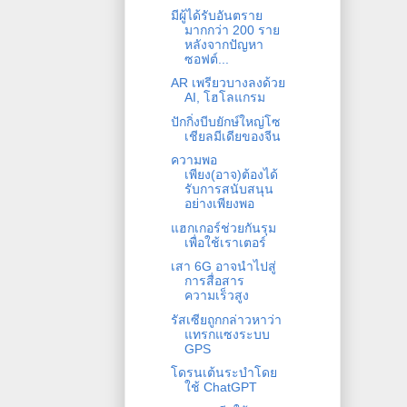
มีผู้ได้รับอันตราย
มากกว่า 200 ราย
หลังจากปัญหา
ซอฟต์...
AR เพรียวบางลงด้วย
AI, โฮโลแกรม
ปักกิ่งบีบยักษ์ใหญ่โซ
เชียลมีเดียของจีน
ความพอ
เพียง(อาจ)ต้องได้
รับการสนับสนุน
อย่างเพียงพอ
แฮกเกอร์ช่วยกันรุม
เพื่อใช้เราเตอร์
เสา 6G อาจนำไปสู่
การสื่อสาร
ความเร็วสูง
รัสเซียถูกกล่าวหาว่า
แทรกแซงระบบ
GPS
โดรนเต้นระบำโดย
ใช้ ChatGPT