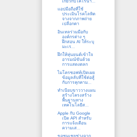
เกี่ยวกับโคโรนา...
แอปมือถือที่ใช้
ประเมินโรคโลหิต
จางจากภาพถ่าย
เปลือกตา
อินเทลร่วมมือกับ
องค์กรต่าง ๆ
ฝึกสอน AI ให้ระบุ
มะเร...
ฝึกให้หุ่นยนต์เข้าใจ
อารมณ์ขันด้วย
การแสดงตลก
ไมโครซอฟท์เปิดเผย
ข้อมูลลับที่ใช้ต่อสู้
กับการคุกคาม...
ทำเนียบขาววางแผน
สร้างโครงสร้าง
พื้นฐานทาง
เทคโนโลยีส...
Apple กับ Google
เปิด API สำหรับ
การแจ้งเตือน
ความเส...
ขอชมเชยช่างจาก