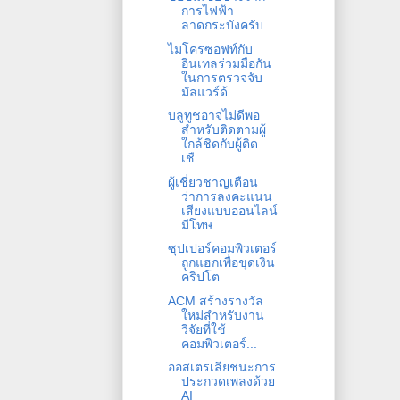
การไฟฟ้า
ลาดกระบังครับ
ไมโครซอฟท์กับ
อินเทลร่วมมือกัน
ในการตรวจจับ
มัลแวร์ด้...
บลูทูชอาจไม่ดีพอ
สำหรับติดตามผู้
ใกล้ชิดกับผู้ติด
เชื...
ผู้เชี่ยวชาญเตือน
ว่าการลงคะแนน
เสียงแบบออนไลน์
มีโทษ...
ซุปเปอร์คอมพิวเตอร์
ถูกแฮกเพื่อขุดเงิน
คริปโต
ACM สร้างรางวัล
ใหม่สำหรับงาน
วิจัยที่ใช้
คอมพิวเตอร์...
ออสเตรเลียชนะการ
ประกวดเพลงด้วย
AI