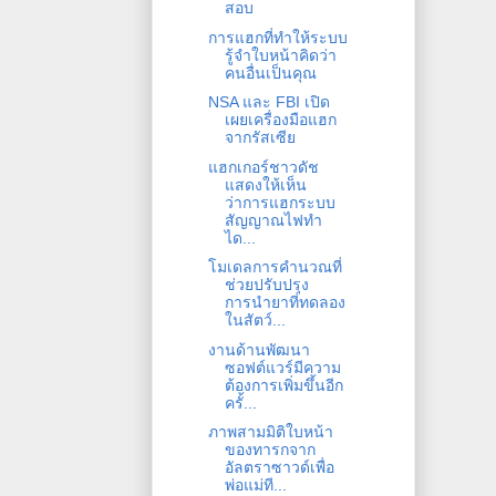
สอบ
การแฮกที่ทำให้ระบบ
รู้จำใบหน้าคิดว่า
คนอื่นเป็นคุณ
NSA และ FBI เปิด
เผยเครื่องมือแฮก
จากรัสเซีย
แฮกเกอร์ชาวดัช
แสดงให้เห็น
ว่าการแฮกระบบ
สัญญาณไฟทำ
ได...
โมเดลการคำนวณที่
ช่วยปรับปรุง
การนำยาที่ทดลอง
ในสัตว์...
งานด้านพัฒนา
ซอฟต์แวร์มีความ
ต้องการเพิ่มขึ้นอีก
ครั้...
ภาพสามมิติใบหน้า
ของทารกจาก
อัลตราซาวด์เพื่อ
พ่อแม่ที...