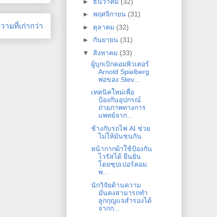
►
ธันวาคม
(32)
►
พฤศจิกายน
(31)
ามที่เก่ากว่า
►
ตุลาคม
(32)
►
กันยายน
(31)
▼
สิงหาคม
(33)
ผู้บุกเบิกคอมพิวเตอร์
Arnold Spielberg
พ่อของ Stev...
เทคนิคใหม่เพื่อ
ป้องกันอุปกรณ์
ถ่ายภาพทางการ
แพทย์จาก...
ช้างกับรถไฟ AI ช่วย
ไม่ให้มันชนกัน
หน้ากากผ้าใช้ป้องกัน
ไวรัสได้ ยืนยัน
โดยซุปเปอร์คอม
พ...
นักวิจัยด้านความ
มั่นคงสามารถทำ
ลูกกุญแจสำรองได้
จากก...