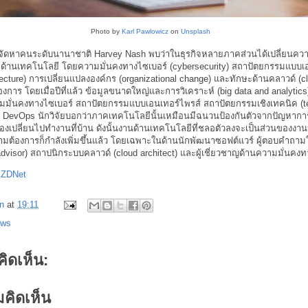
Photo by
Karl Pawlowicz
on
Unsplash
ัทจัดหาคนระดับนานาชาติ Harvey Nash พบว่าในธุรกิจหลายภาคส่วนได้เปลี่ยนคว
้านเทคโนโลยี โดยความมั่นคงทางไซเบอร์ (cybersecurity) สถาปัตยกรรมแบบเอ
itecture) การเปลี่ยนแปลงองค์กร (organizational change) และทักษะด้านคลาวด์ (cl
งการ โดยเมื่อปีที่แล้ว ข้อมูลขนาดใหญ่และการวิเคราะห์ (big data and analytics)
ามมั่นคงทางไซเบอร์ สถาปัตยกรรมแบบเอนเทอร์ไพรส์ สถาปัตยกรรมเชิงเทคนิค (t
ละ DevOps นักวิจัยบอกว่าภาคเทคโนโลยีนั้นเหมือนมีฉนวนป้องกันตัวจากปัญหา
องเปลี่ยนไปทำงานที่บ้าน ดังนั้นงานด้านเทคโนโลยีที่ชลอตัวลงจะเป็นส่วนของงาน
ามต้องการก็กำลังเพิ่มขึ้นแล้ว โดยเฉพาะในด้านนักพัฒนาซอฟต์แวร์ ผู้ตอบคำถา
advisor) สถาปนิกระบบคลาวด์ (cloud architect) และผู้เชี่ยวชาญด้านความมั่นคง
:
ZDNet
n
at
19:11
ews
คิดเห็น:
คิดเห็น