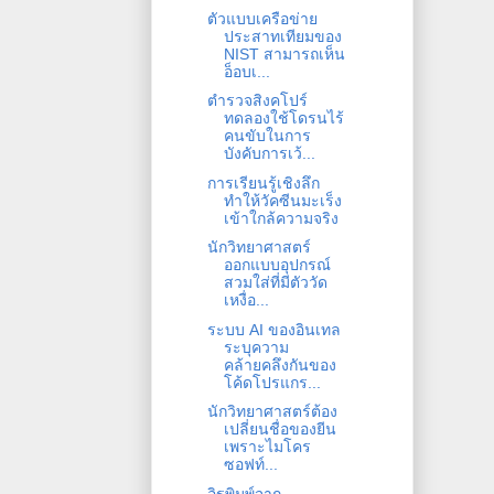
ตัวแบบเครือข่าย
ประสาทเทียมของ
NIST สามารถเห็น
อ็อบเ...
ตำรวจสิงคโปร์
ทดลองใช้โดรนไร้
คนขับในการ
บังคับการเว้...
การเรียนรู้เชิงลึก
ทำให้วัคซีนมะเร็ง
เข้าใกล้ความจริง
นักวิทยาศาสตร์
ออกแบบอุปกรณ์
สวมใส่ที่มีตัววัด
เหงื่อ...
ระบบ AI ของอินเทล
ระบุความ
คล้ายคลึงกันของ
โค้ดโปรแกร...
นักวิทยาศาสตร์ต้อง
เปลี่ยนชื่อของยีน
เพราะไมโคร
ซอฟท์...
อิฐพิมพ์จาก