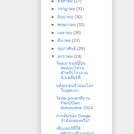
►
สิงหาคม
(27)
►
กรกฎาคม
(31)
►
มิถุนายน
(30)
►
พฤษภาคม
(32)
►
เมษายน
(30)
►
มีนาคม
(22)
►
กุมภาพันธ์
(26)
▼
มกราคม
(24)
Tepco ของญี่ปุ่น
ทดสอบโดรน
สำหรับโรงงาน
นิวเคลียร์ที่...
บล็อกเชนจำลองโลก
ในยุคแรก
Tesla ถูกแฮกที่งาน
Pwn2Own
Automotive 2024
การค้นของ Googe
กำลังแย่ลงหรือ?
เซ็นเซอร์ที่ให้
พลังงานตัวเองจาก