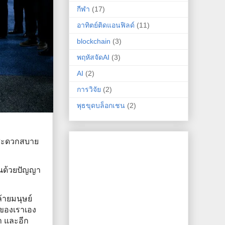
กีฬา
(17)
อาทิตย์ติดแอนฟิลด์
(11)
blockchain
(3)
พฤหัสจัดAI
(3)
AI
(2)
การวิจัย
(2)
พุธขุดบล็อกเชน
(2)
กสะดวกสบาย
้นด้วยปัญญา
้ายมนุษย์
บของเราเอง
ทำ และอีก