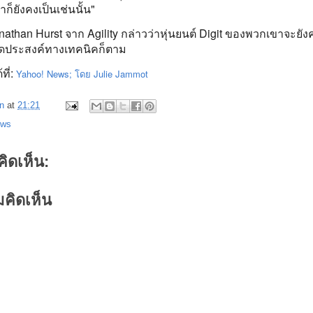
ก็ยังคงเป็นเช่นนั้น"
onathan Hurst จาก Agility กล่าวว่าหุ่นยนต์ Digit ของพวกเขาจะยังค
จุดประสงค์ทางเทคนิคก็ตาม
ที่:
Yahoo! News; โดย Julie Jammot
n
at
21:21
ews
คิดเห็น:
คิดเห็น