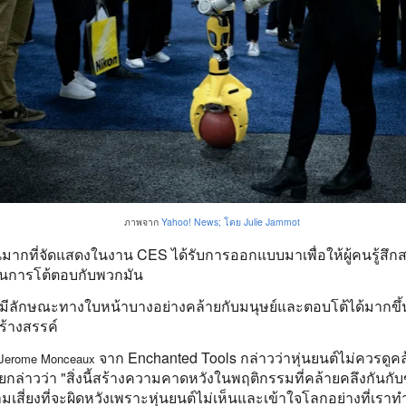
Yahoo! News; โดย Julie Jammot
ภาพจาก
นมากที่จัดแสดงในงาน CES ได้รับการออกแบบมาเพื่อให้ผู้คนรู้สึ
นการโต้ตอบกับพวกมัน
นี้มีลักษณะทางใบหน้าบางอย่างคล้ายกับมนุษย์และตอบโต้ได้มากขึ
ร้างสรรค์
จาก Enchanted Tools กล่าวว่าหุ่นยนต์ไม่ควรดูคล
Jerome Monceaux
กล่าวว่า "สิ่งนี้สร้างความคาดหวังในพฤติกรรมที่คล้ายคลึงกันกั
วามเสี่ยงที่จะผิดหวังเพราะหุ่นยนต์ไม่เห็นและเข้าใจโลกอย่างที่เรา