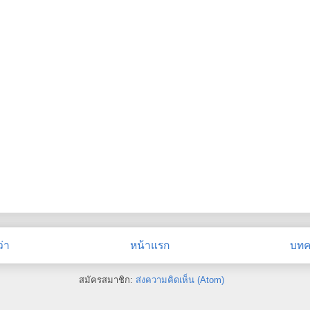
่า
หน้าแรก
บทคว
สมัครสมาชิก:
ส่งความคิดเห็น (Atom)