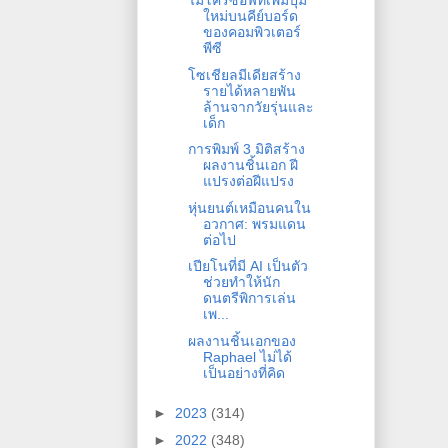
ไมโครซอฟท์เพิ่มปุ่ม
ใหม่บนคีย์บอร์ด
ของคอมพิวเตอร์
พีซี
โซเชียลมีเดียสร้าง
รายได้หลายพัน
ล้านจากวัยรุ่นและ
เด็ก
การพิมพ์ 3 มิติสร้าง
ผลงานชิ้นเอก ฝี
แปรงต่อฝีแปรง
หุ่นยนต์เหมือนคนใน
อวกาศ: พรมแดน
ต่อไป
เปียโนที่มี AI เป็นตัว
ช่วยทำให้นัก
ดนตรีพิการเล่น
เพ...
ผลงานชิ้นเอกของ
Raphael ไม่ได้
เป็นอย่างที่คิด
►
2023
(314)
►
2022
(348)