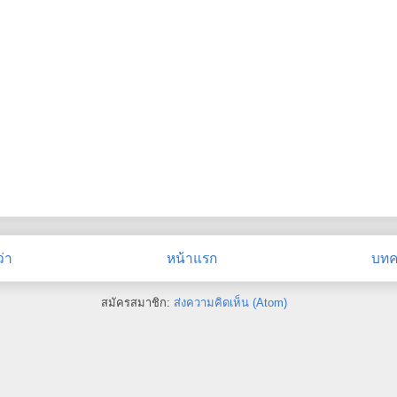
่า
หน้าแรก
บทคว
สมัครสมาชิก:
ส่งความคิดเห็น (Atom)