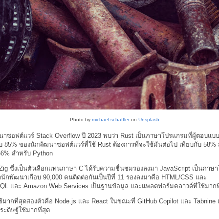
Photo by
michael schaffler
on
Unsplash
าซอฟต์แวร์ Stack Overflow ปี 2023 พบว่า Rust เป็นภาษาโปรแกรมที่ผู้ตอบแ
อบ 85% ของนักพัฒนาซอฟต์แวร์ที่ใช้ Rust ต้องการที่จะใช้มันต่อไป เทียบกับ 58%
66% สำหรับ Python
ig ซึ่งเป็นตัวเลือกแทนภาษา C ได้รับความชื่นชมรองลงมา JavaScript เป็นภาษา
านักพัฒนาเกือบ 90,000 คนติดต่อกันเป็นปีที่ 11 รองลงมาคือ HTML/CSS และ
QL และ Amazon Web Services เป็นฐานข้อมูล และแพลตฟอร์มคลาวด์ที่ใช้มากที
ช้มากที่สุดสองตัวคือ Node.js และ React ในขณะที่ GitHub Copilot และ Tabnine เป็
ดิษฐ์ใช้มากที่สุด