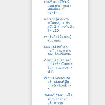
คอมพิวเตอร์วิทัศน์
แบบผสมรวมเอา
ฟิสิกส์และบิ๊
กดาต้าเ...
แฮกเกอรฺ์สามารถ
ขโมยกุญแจเข้า
รหัสด้วยการบันทึก
ไฟ LED
เทคโนโลยีป้องกันผู้
สูงอายุล้ม
มุมมองส่วนตัวกับ
กรณีการประท้วง
ของเด็กที่ชื่อหยก
ตัวแบบคอมพิวเตอร์
3 มิติสร้างใบหน้า
โดยประมาณของ
ฟาโ...
AI ของ DeepMind
สร้างอัลกอริทึม
การจัดเรียงที่เร็ว
ก...
รถยนต์ไร้คนขับที่ไร้
ความสามารถ
สร้างความ