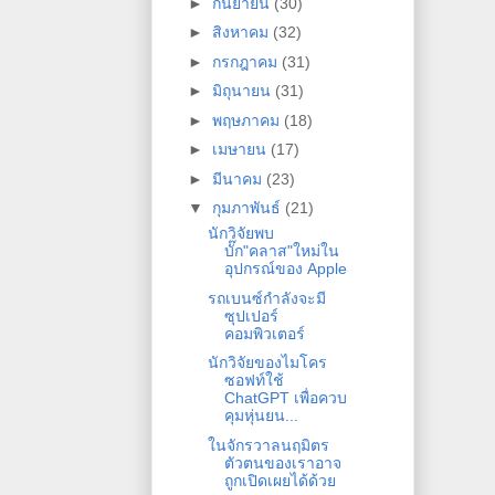
►
กันยายน
(30)
►
สิงหาคม
(32)
►
กรกฎาคม
(31)
►
มิถุนายน
(31)
►
พฤษภาคม
(18)
►
เมษายน
(17)
►
มีนาคม
(23)
▼
กุมภาพันธ์
(21)
นักวิจัยพบ
บั๊ก"คลาส"ใหม่ใน
อุปกรณ์ของ Apple
รถเบนซ์กำลังจะมี
ซุปเปอร์
คอมพิวเตอร์
นักวิจัยของไมโคร
ซอฟท์ใช้
ChatGPT เพื่อควบ
คุมหุ่นยน...
ในจักรวาลนฤมิตร
ตัวตนของเราอาจ
ถูกเปิดเผยได้ด้วย