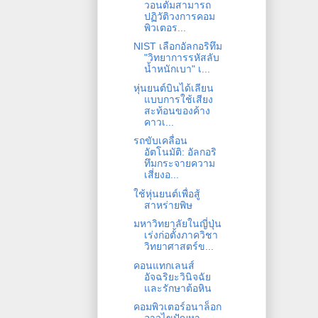
วอนตัมสามารถ
ปฏิวัติวงการคอม
พิวเตอร...
NIST เลือกอัลกอริทึม
"วิทยาการรหัสลับ
น้ำหนักเบา" เ...
หุ่นยนต์บินได้เลียน
แบบการใช้เสียง
สะท้อนของค้าง
คาวเ...
รถขับเคลื่อน
อัตโนมัติ: อัลกอริ
ทึมกระจายความ
เสี่ยงอ...
ใช้หุ่นยนต์เพื่อสู้
สาหร่ายพิษ
มหาวิทยาลัยในญี่ปุ่น
เร่งก่อตั้งภาควิชา
วิทยาศาสตร์ข...
คอนแทกเลนส์
อัจฉริยะวินิจฉัย
และรักษาต้อหิน
คอมพิวเตอร์อนาล็อก