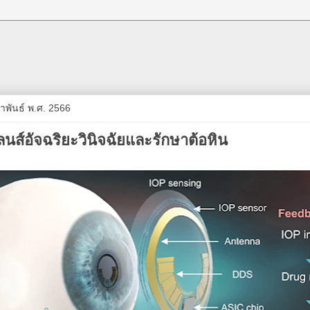
มภาพันธ์ พ.ศ. 2566
ส์อัจฉริยะวินิจฉัยและรักษาต้อหิน