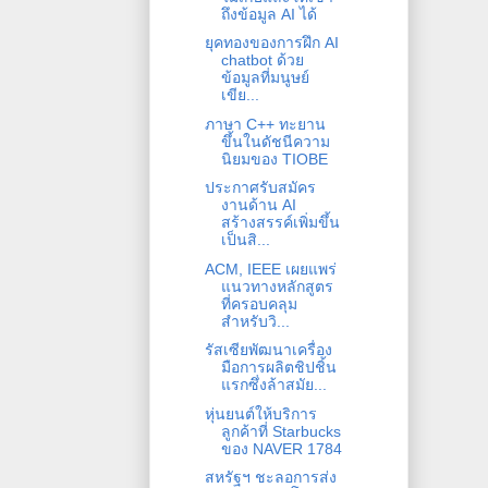
ถึงข้อมูล AI ได้
ยุคทองของการฝึก AI
chatbot ด้วย
ข้อมูลที่มนูษย์
เขีย...
ภาษา C++ ทะยาน
ขึ้นในดัชนีความ
นิยมของ TIOBE
ประกาศรับสมัคร
งานด้าน AI
สร้างสรรค์เพิ่มขึ้น
เป็นสิ...
ACM, IEEE เผยแพร่
แนวทางหลักสูตร
ที่ครอบคลุม
สำหรับวิ...
รัสเซียพัฒนาเครื่อง
มือการผลิตชิปชิ้น
แรกซึ่งล้าสมัย...
หุ่นยนต์ให้บริการ
ลูกค้าที่ Starbucks
ของ NAVER 1784
สหรัฐฯ ชะลอการส่ง