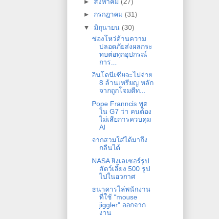
►
สิงหาคม
(27)
►
กรกฎาคม
(31)
▼
มิถุนายน
(30)
ช่องโหว่ด้านความ
ปลอดภัยส่งผลกระ
ทบต่อทุกอุปกรณ์
การ...
อินโดนีเซียจะไม่จ่าย
8 ล้านเหรียญ หลัก
จากถูกโจมตีท...
Pope Franncis พูด
ใน G7 ว่า คนต้อง
ไม่เสียการควบคุม
AI
จากสวมใส่ได้มาถึง
กลืนได้
NASA ยิงเลเซอร์รูป
สัตว์เลี้ยง 500 รูป
ไปในอวกาศ
ธนาคารไล่พนักงาน
ที่ใช้ "mouse
jiggler" ออกจาก
งาน