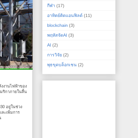
กีฬา
(17)
อาทิตย์ติดแอนฟิลด์
(11)
blockchain
(3)
พฤหัสจัดAI
(3)
AI
(2)
การวิจัย
(2)
พุธขุดบล็อกเชน
(2)
พลังงานไฟฟ้าของ
เมริกาภายในสิ้น
0 อยู่ในช่วง
และเพิ่มการ
น