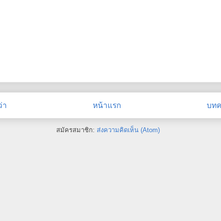
่า
หน้าแรก
บทคว
สมัครสมาชิก:
ส่งความคิดเห็น (Atom)