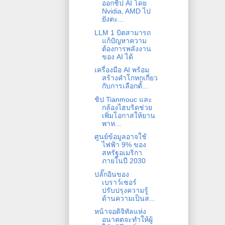
ออกชิป AI โดย
Nvidia, AMD ไป
ยังตะ...
LLM 1 บิตสามารถ
แก้ปัญหาความ
ต้องการพลังงาน
ของ AI ได้
เครื่องมือ AI พร้อม
สร้างคำโกหกเกี่ยว
กับการเลือกตั้...
ชิป Tianmouc และ
กล้องไฮบริดช่วย
เพิ่มโอกาสให้ยาน
พาห...
ศูนย์ข้อมูลอาจใช้
ไฟฟ้า 9% ของ
สหรัฐอเมริกา
ภายในปี 2030
ปลั๊กอินของ
เบราว์เซอร์
ปรับปรุงความรู้
ด้านความเป็นส...
หน้าจอดิจิทัลแห่ง
อนาคตจะทำให้ผู้