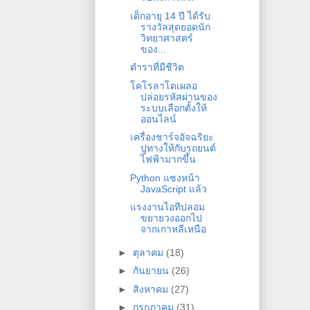
เด็กอายุ 14 ปี ได้รับ
รางวัลสุดยอดนัก
วิทยาศาสตร์
ของ...
ตำราที่มีชีวิต
โคโรลาโดเผลอ
ปล่อยรหัสผ่านของ
ระบบเลือกตั้งให้
ออนไลน์
เครื่องชาร์จอัจฉริยะ
ปูทางให้กับรถยนต์
ไฟฟ้ามากขึ้น
Python แซงหน้า
JavaScript แล้ว
แรงงานไอทีปลอม
ขยายวงออกไป
จากเกาหลีเหนือ
►
ตุลาคม
(18)
►
กันยายน
(26)
►
สิงหาคม
(27)
►
กรกฎาคม
(31)