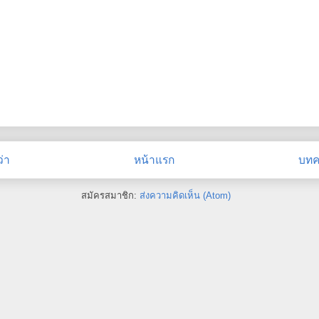
่า
หน้าแรก
บทคว
สมัครสมาชิก:
ส่งความคิดเห็น (Atom)