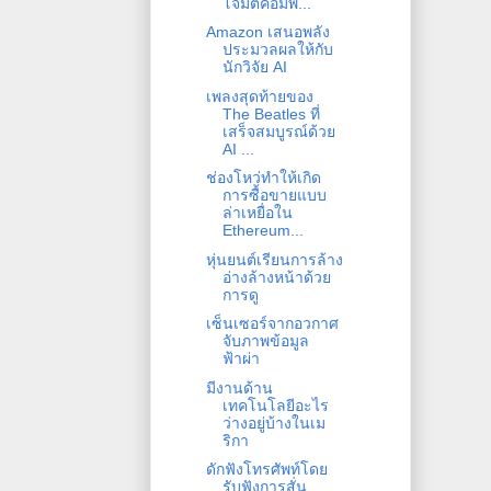
โจมตีคอมพิ...
Amazon เสนอพลัง
ประมวลผลให้กับ
นักวิจัย AI
เพลงสุดท้ายของ
The Beatles ที่
เสร็จสมบูรณ์ด้วย
AI ...
ช่องโหว่ทำให้เกิด
การซื้อขายแบบ
ล่าเหยื่อใน
Ethereum...
หุ่นยนต์เรียนการล้าง
อ่างล้างหน้าด้วย
การดู
เซ็นเซอร์จากอวกาศ
จับภาพข้อมูล
ฟ้าผ่า
มีงานด้าน
เทคโนโลยีอะไร
ว่างอยู่บ้างในเม
ริกา
ดักฟังโทรศัพท์โดย
รับฟังการสั่น