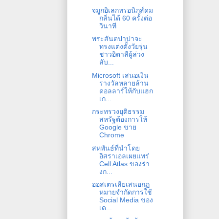
จมูกอิเลกทรอนิกส์ดม
กลิ่นได้ 60 ครั้งต่อ
วินาที
พระสันตปาปาจะ
ทรงแต่งตั้งวัยรุ่น
ชาวอิตาลีผู้ล่วง
ลับ...
Microsoft เสนอเงิน
รางวัลหลายล้าน
ดอลลาร์ให้กับแฮก
เก...
กระทรวงยุติธรรม
สหรัฐต้องการให้
Google ขาย
Chrome
สหพันธ์ที่นำโดย
อิสราเอลเผยแพร่
Cell Atlas ของร่า
งก...
ออสเตรเลียเสนอกฏ
หมายจำกัดการใช้
Social Media ของ
เด...