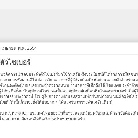
21 เมษายน พ.ศ. 2554
ัวไซเบอร์
ีแนวคิดการนำเลขประจำตัวไซเบอร์มาใช้กันครับ ซึ่งประโยชน์ที่ได้จากการมีเลขปร
องระบบรหัสผ่านที่ไม่ปลอดภัย และการที่ผู้ใช้จะต้องมีรหัสผ่านหลายตัวสำหรับแต่
ใช้งานจะต้องไปขอเลขประจำตัวจากหน่วยงานกลางที่เชื่อถือได้ โดยเลขประจำตัวจะ
้ใช้จะติดตั้งลงในอุปกรณ์ไม่ว่าจะเป็นพวกอุปกรณ์เคลื่อนที่หรือคอมพิวเตอร์ เมื่อผู้ใ
เลขประจำตัวนี้ โดยผู้ใช้อาจต้องป้อนรหัสผ่านเพื่อยืนยันตัวตน นั่นคือผู้ใช้ใช้ร
บไซต์ (ดังนั้นก็น่าจะตั้งให้มันยาก ๆ ได้นะครับ เพราะจำแค่อันเดียว)
ีครับ กระทรวง ICT ประเทศไทยของเราก็น่าจะลองเตรียมพร้อมและศึกษาข้อดีข้อเสี
ั่งออก พรบ. ลิดรอนสิทธิเสรีภาพประชาชนนะครับ