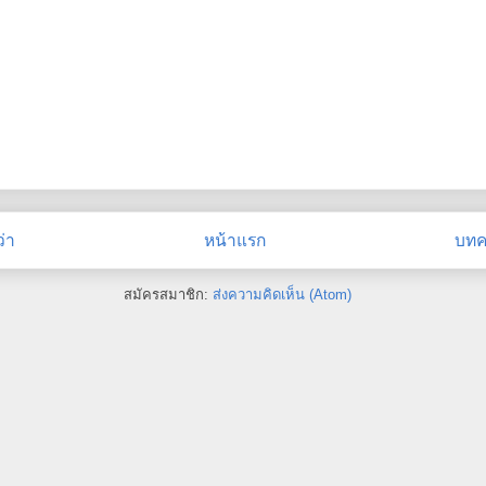
่า
หน้าแรก
บทคว
สมัครสมาชิก:
ส่งความคิดเห็น (Atom)