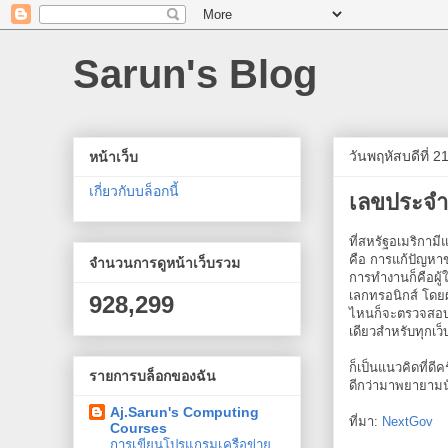
Sarun's Blog
วันพฤหัสบดีที่ 
หน้าเว็บ
เกี่ยวกับบล็อกนี้
เลขประจำต
ที่สหรัฐอเมริกาม
คือ การแก้ปัญหาข
จำนวนการดูหน้าเว็บรวม
การทำงานก็คือผู้
เลกทรอนิกส์ โดยผู
928,299
ไหนก็จะตรวจสอบจาก
เดียวสำหรับทุกเว็
ก็เป็นแนวคิดที่ด
รายการบล็อกของฉัน
ดีกว่ามาพยายามน
Aj.Sarun's Computing
ที่มา:
NextGov
Courses
การเขียนโปรแกรมเครือข่าย