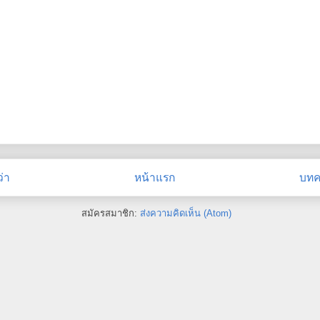
่า
หน้าแรก
บทคว
สมัครสมาชิก:
ส่งความคิดเห็น (Atom)