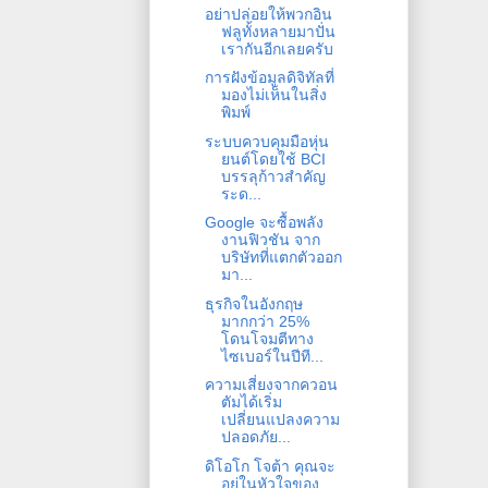
อย่าปล่อยให้พวกอิน
ฟลูทั้งหลายมาปั่น
เรากันอีกเลยครับ
การฝังข้อมูลดิจิทัลที่
มองไม่เห็นในสิ่ง
พิมพ์
ระบบควบคุมมือหุ่น
ยนต์โดยใช้ BCI
บรรลุก้าวสำคัญ
ระด...
Google จะซื้อพลัง
งานฟิวชัน จาก
บริษัทที่แตกตัวออก
มา...
ธุรกิจในอังกฤษ
มากกว่า 25%
โดนโจมตีทาง
ไซเบอร์ในปีที...
ความเสี่ยงจากควอน
ตัมได้เริ่ม
เปลี่ยนแปลงความ
ปลอดภัย...
ดิโอโก โจต้า คุณจะ
อยู่ในหัวใจของ