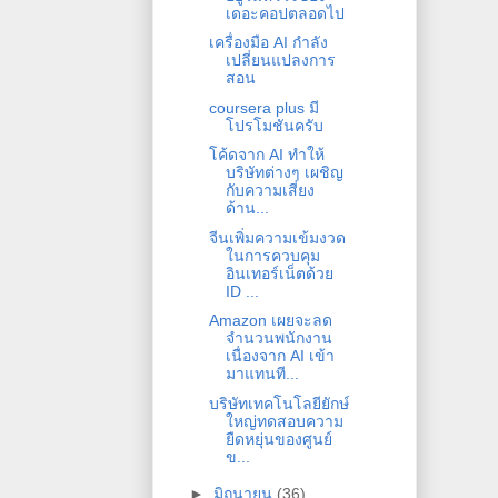
เดอะคอปตลอดไป
เครื่องมือ AI กำลัง
เปลี่ยนแปลงการ
สอน
coursera plus มี
โปรโมชันครับ
โค้ดจาก AI ทำให้
บริษัทต่างๆ เผชิญ
กับความเสี่ยง
ด้าน...
จีนเพิ่มความเข้มงวด
ในการควบคุม
อินเทอร์เน็ตด้วย
ID ...
Amazon เผยจะลด
จำนวนพนักงาน
เนื่องจาก AI เข้า
มาแทนที...
บริษัทเทคโนโลยียักษ์
ใหญ่ทดสอบความ
ยืดหยุ่นของศูนย์
ข...
►
มิถุนายน
(36)