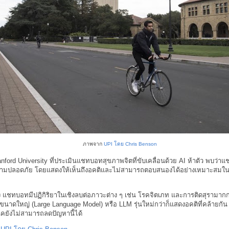
ภาพจาก
UPI โดย Chris Benson
ford University ที่ประเมินแชทบอทสุขภาพจิตที่ขับเคลื่อนด้วย AI ห้าตัว พบว่าแช
วามปลอดภัย โดยแสดงให้เห็นถึงอคติและไม่สามารถตอบสนองได้อย่างเหมาะสมใน
 แชทบอทมีปฏิกิริยาในเชิงลบต่อภาวะต่าง ๆ เช่น โรคจิตเภท และการติดสุรามาก
นาดใหญ่ (Large Language Model) หรือ LLM รุ่นใหม่กว่าก็แสดงอคติที่คล้ายกัน ซึ
ิคยังไม่สามารถลดปัญหานี้ได้