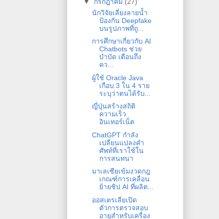
▼
กรกฎาคม
(27)
นักวิจัยเลี่ยงลายน้ำ
ป้องกัน Deepfake
บนรูปภาพที่ถู...
การศึกษาเกี่ยวกับ AI
Chatbots ช่วย
บำบัด เตือนถึง
คว...
ผู้ใช้ Oracle Java
เกือบ 3 ใน 4 ราย
ระบุว่าตนได้รับ...
ญี่ปุ่นสร้างสถิติ
ความเร็ว
อินเทอร์เน็ต
ChatGPT กำลัง
เปลี่ยนแปลงคำ
ศัพท์ที่เราใช้ใน
การสนทนา
มาเลเซียเข้มงวดกฎ
เกณฑ์การเคลื่อน
ย้ายชิป AI ที่ผลิต...
ออสเตรเลียเปิด
ตัวการตรวจสอบ
อายุสำหรับเครื่อง