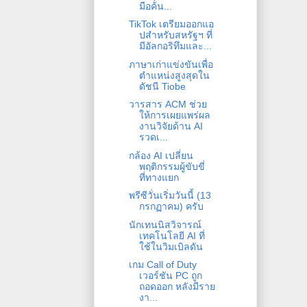
มือค้น...
TikTok เตรียมออกแอ
ปสำหรับสหรัฐฯ ที่
มีอัลกอริทึมและ...
ภาษาเก่าแข่งขันเพื่อ
ตำแหน่งสูงสุดใน
ดัชนี Tiobe
วารสาร ACM ช่วย
ให้การเผยแพร่ผล
งานวิจัยด้าน AI
รวดเ...
กล้อง AI เปลี่ยน
พฤติกรรมผู้ขับขี่
ที่ทางแยก
พรีซีวั่นเริ่มวันนี้ (13
กรกฏาคม) ครับ
นักเทนนิสวิจารณ์
เทคโนโลยี AI ที่
ใช้ในวิมเบิลดัน
เกม Call of Duty
เวอร์ชัน PC ถูก
ถอดออก หลังมีราย
งา...